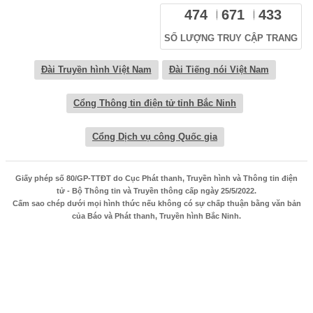
474
671
433
SỐ LƯỢNG TRUY CẬP TRANG
Đài Truyền hình Việt Nam
Đài Tiếng nói Việt Nam
Cổng Thông tin điện tử tỉnh Bắc Ninh
Cổng Dịch vụ công Quốc gia
Giấy phép số 80/GP-TTĐT do Cục Phát thanh, Truyền hình và Thông tin điện
tử - Bộ Thông tin và Truyền thông cấp ngày 25/5/2022.
Cấm sao chép dưới mọi hình thức nếu không có sự chấp thuận bằng văn bản
của Báo và Phát thanh, Truyền hình Bắc Ninh.