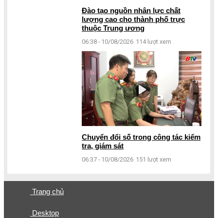
Đào tạo nguồn nhân lực chất
lượng cao cho thành phố trực
thuộc Trung ương
06:38 - 10/08/2026
114 lượt xem
Chuyển đổi số trong công tác kiểm
tra, giám sát
06:37 - 10/08/2026
151 lượt xem
Trang chủ
Desktop