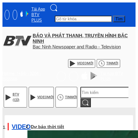
Tải App
BTV
Tìm
PLUS
BÁO VÀ PHÁT THANH, TRUYỀN HÌNH BẮC
NINH
Bac Ninh Newspaper and Radio - Television
VIDEO
MỚI
TIN
MỚI
Hotline: (+84) - 0204 -
Tải App BTV
3555568
PLUS
BTV
VIDEO
MỚI
TIN
MỚI
(CŨ)
VIDEO
Dự báo thời tiết