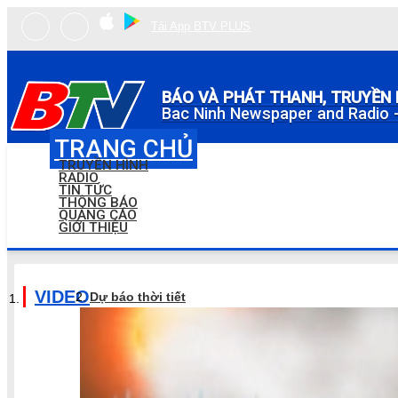
Tải App BTV PLUS
BÁO VÀ PHÁT THANH, TRUYỀN 
Bac Ninh Newspaper and Radio -
TRANG CHỦ
TRUYỀN HÌNH
RADIO
TIN TỨC
THÔNG BÁO
QUẢNG CÁO
GIỚI THIỆU
VIDEO
Dự báo thời tiết