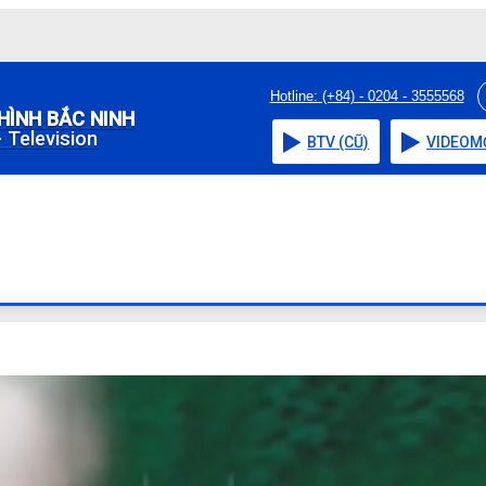
Hotline: (+84) - 0204 - 3555568
HÌNH BẮC NINH
 Television
BTV (CŨ)
VIDEO
M