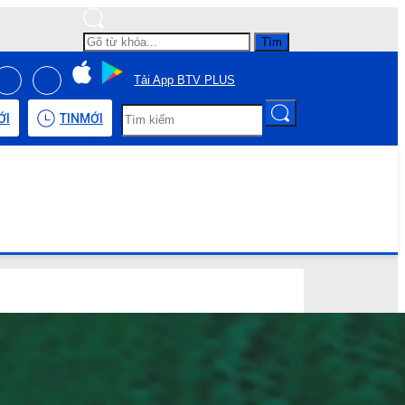
Tìm
Tải App BTV PLUS
ỚI
TIN
MỚI