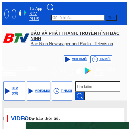
Tải App
BTV
Tìm
PLUS
BÁO VÀ PHÁT THANH, TRUYỀN HÌNH BẮC
NINH
Bac Ninh Newspaper and Radio - Television
VIDEO
MỚI
TIN
MỚI
Hotline: (+84) - 0204 -
Tải App BTV
3555568
PLUS
BTV
VIDEO
MỚI
TIN
MỚI
(CŨ)
VIDEO
Dự báo thời tiết