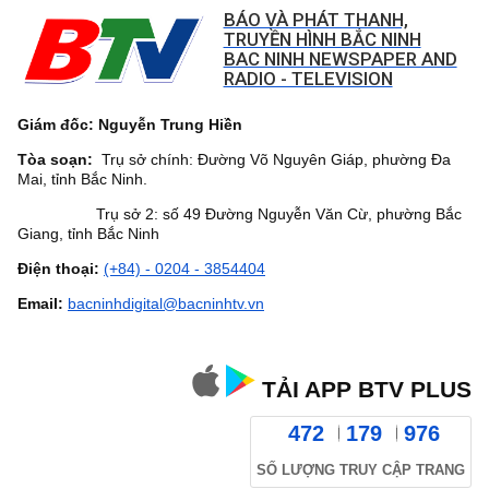
BÁO VÀ PHÁT THANH,
TRUYỀN HÌNH BẮC NINH
BAC NINH NEWSPAPER AND
RADIO - TELEVISION
Giám đốc: Nguyễn Trung Hiền
Tòa soạn:
Trụ sở chính: Đường Võ Nguyên Giáp, phường Đa
Mai, tỉnh Bắc Ninh.
Trụ sở 2: số 49 Đường Nguyễn Văn Cừ, phường Bắc
Giang, tỉnh Bắc Ninh
Điện thoại:
(+84) - 0204 - 3854404
Email:
bacninhdigital@bacninhtv.vn
TẢI APP BTV PLUS
472
179
976
SỐ LƯỢNG TRUY CẬP TRANG