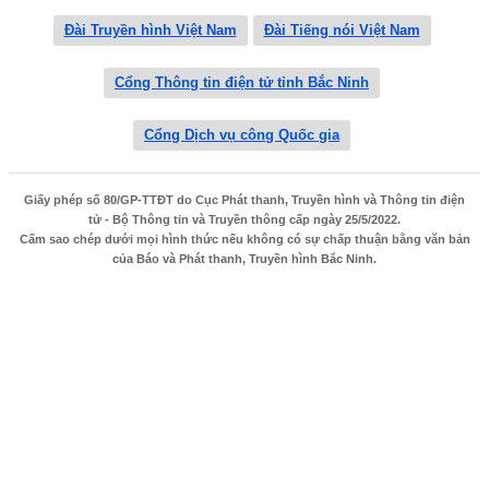
Đài Truyền hình Việt Nam
Đài Tiếng nói Việt Nam
Cổng Thông tin điện tử tỉnh Bắc Ninh
Cổng Dịch vụ công Quốc gia
Giấy phép số 80/GP-TTĐT do Cục Phát thanh, Truyền hình và Thông tin điện
tử - Bộ Thông tin và Truyền thông cấp ngày 25/5/2022.
Cấm sao chép dưới mọi hình thức nếu không có sự chấp thuận bằng văn bản
của Báo và Phát thanh, Truyền hình Bắc Ninh.