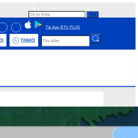
Tìm
Tải App BTV PLUS
ỚI
TIN
MỚI