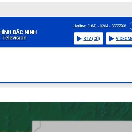
Hotline: (+84) - 0204 - 3555568
HÌNH BẮC NINH
 Television
BTV (CŨ)
VIDEO
M