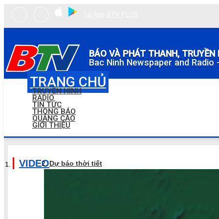
Tải App BTV PLUS
BÁO VÀ PHÁT THANH, TRUYỀN 
Bac Ninh Newspaper and Radio -
TRANG CHỦ
TRUYỀN HÌNH
RADIO
TIN TỨC
THÔNG BÁO
QUẢNG CÁO
GIỚI THIỆU
VIDEO
Dự báo thời tiết