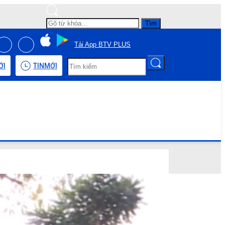
Tìm
Tải App BTV PLUS
ỚI
TIN
MỚI