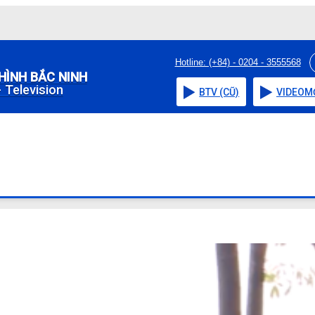
Hotline: (+84) - 0204 - 3555568
HÌNH BẮC NINH
 Television
BTV (CŨ)
VIDEO
M