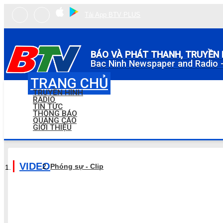
Tải App BTV PLUS
BÁO VÀ PHÁT THANH, TRUYỀN 
Bac Ninh Newspaper and Radio -
TRANG CHỦ
TRUYỀN HÌNH
RADIO
TIN TỨC
THÔNG BÁO
QUẢNG CÁO
GIỚI THIỆU
VIDEO
Phóng sự - Clip