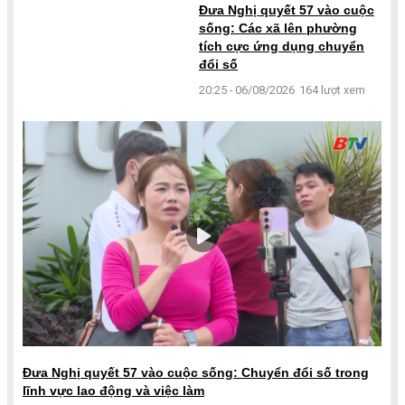
Đưa Nghị quyết 57 vào cuộc
sống: Các xã lên phường
tích cực ứng dụng chuyển
đổi số
20:25 - 06/08/2026
164 lượt xem
Đưa Nghị quyết 57 vào cuộc sống: Chuyển đổi số trong
lĩnh vực lao động và việc làm