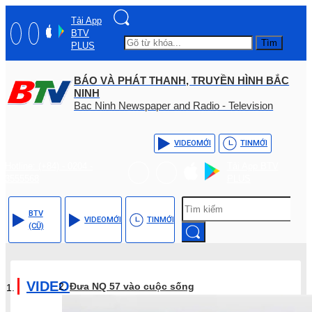
Tải App
BTV
Tìm
PLUS
BÁO VÀ PHÁT THANH, TRUYỀN HÌNH BẮC
NINH
Bac Ninh Newspaper and Radio - Television
VIDEO
MỚI
TIN
MỚI
Hotline: (+84) - 0204 -
Tải App BTV
3555568
PLUS
BTV
VIDEO
MỚI
TIN
MỚI
(CŨ)
VIDEO
Đưa NQ 57 vào cuộc sống