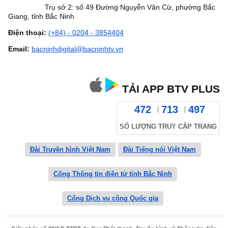
Trụ sở 2: số 49 Đường Nguyễn Văn Cừ, phường Bắc
Giang, tỉnh Bắc Ninh
Điện thoại:
(+84) - 0204 - 3854404
Email:
bacninhdigital@bacninhtv.vn
TẢI APP BTV PLUS
472
713
497
SỐ LƯỢNG TRUY CẬP TRANG
Đài Truyền hình Việt Nam
Đài Tiếng nói Việt Nam
Cổng Thông tin điện tử tỉnh Bắc Ninh
Cổng Dịch vụ công Quốc gia