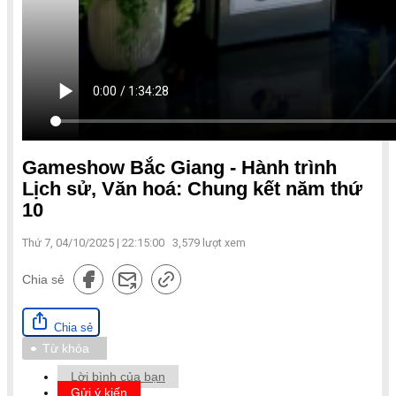
Gameshow Bắc Giang - Hành trình
Lịch sử, Văn hoá: Chung kết năm thứ
10
Thứ 7, 04/10/2025 | 22:15:00
3,579
lượt xem
Chia sẻ
Chia sẻ
Từ khóa
Lời bình của bạn
Gửi ý kiến