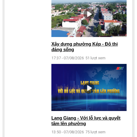
Xây dựng phường Kép - Đô thị
đáng sống
17:37 - 07/08/2026
51 lượt xem
Lạng Giang - Với lỗ lực và quyết
tâm lên phường
13:50 - 07/08/2026
75 lượt xem