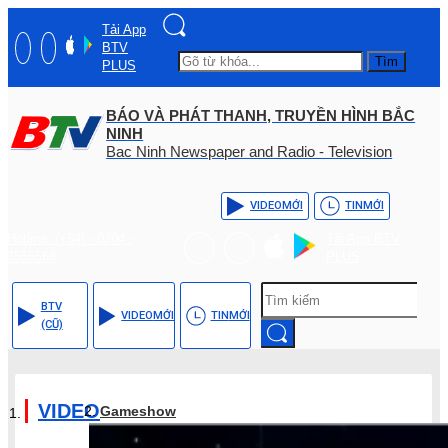
Tải App
BTV
Tìm
PLUS
BÁO VÀ PHÁT THANH, TRUYỀN HÌNH BẮC
NINH
Bac Ninh Newspaper and Radio - Television
VIDEO
MỚI
TIN
MỚI
Hotline: (+84) - 0204 -
Tải App BTV
3555568
PLUS
BTV
VIDEO
MỚI
TIN
MỚI
(CŨ)
VIDEO
Gameshow