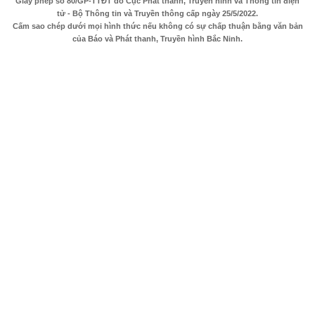
Giấy phép số 80/GP-TTĐT do Cục Phát thanh, Truyền hình và Thông tin điện
tử - Bộ Thông tin và Truyền thông cấp ngày 25/5/2022.
Cấm sao chép dưới mọi hình thức nếu không có sự chấp thuận bằng văn bản
của Báo và Phát thanh, Truyền hình Bắc Ninh.