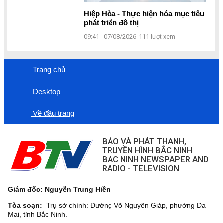
Hiệp Hòa - Thực hiện hóa mục tiêu
phát triển đô thị
09:41 - 07/08/2026
111 lượt xem
Trang chủ
Desktop
Về đầu trang
BÁO VÀ PHÁT THANH,
TRUYỀN HÌNH BẮC NINH
BAC NINH NEWSPAPER AND
RADIO - TELEVISION
Giám đốc: Nguyễn Trung Hiền
Tòa soạn:
Trụ sở chính: Đường Võ Nguyên Giáp, phường Đa
Mai, tỉnh Bắc Ninh.