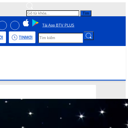
Tìm
Tải App BTV PLUS
ỚI
TIN
MỚI