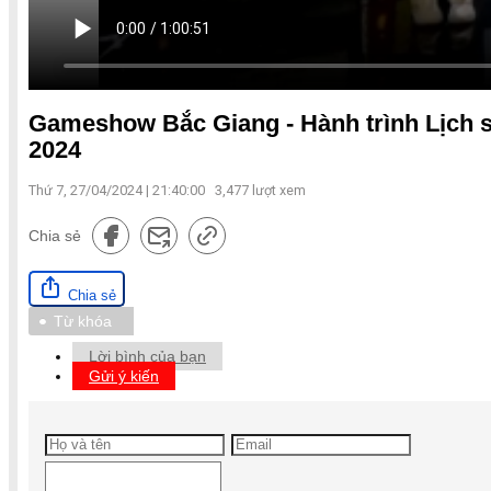
Gameshow Bắc Giang - Hành trình Lịch s
2024
Thứ 7, 27/04/2024 | 21:40:00
3,477
lượt xem
Chia sẻ
Chia sẻ
Từ khóa
Lời bình của bạn
Gửi ý kiến