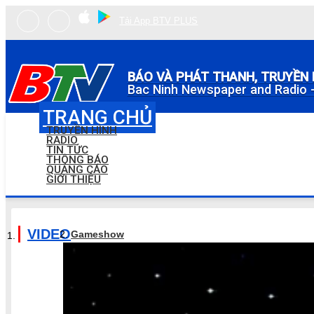
Tải App BTV PLUS
BÁO VÀ PHÁT THANH, TRUYỀN 
Bac Ninh Newspaper and Radio -
TRANG CHỦ
TRUYỀN HÌNH
RADIO
TIN TỨC
THÔNG BÁO
QUẢNG CÁO
GIỚI THIỆU
VIDEO
Gameshow