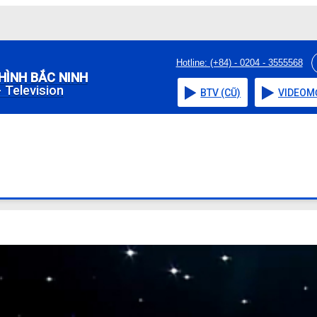
Hotline: (+84) - 0204 - 3555568
HÌNH BẮC NINH
 Television
BTV (CŨ)
VIDEO
M