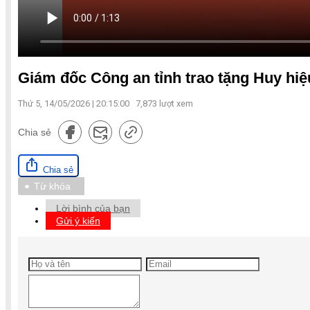
Giám đốc Công an tỉnh trao tặng Huy hiệ
Thứ 5, 14/05/2026 | 20:15:00
7,873
lượt xem
Chia sẻ
Chia sẻ
Từ khóa
Lời bình của bạn
Gửi ý kiến