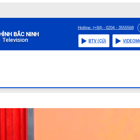
Hotline: (+84) - 0204 - 3555568
HÌNH BẮC NINH
 Television
BTV (CŨ)
VIDEO
M