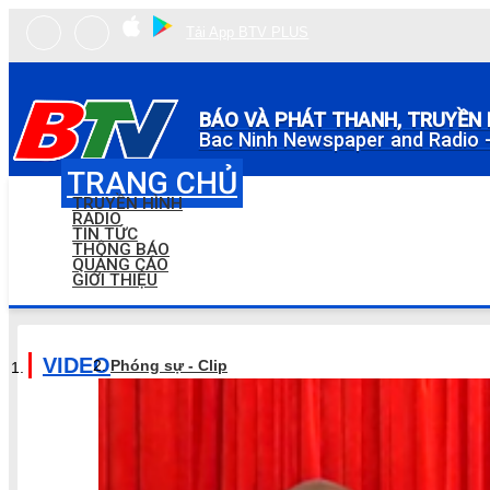
Tải App BTV PLUS
BÁO VÀ PHÁT THANH, TRUYỀN 
Bac Ninh Newspaper and Radio -
TRANG CHỦ
TRUYỀN HÌNH
RADIO
TIN TỨC
THÔNG BÁO
QUẢNG CÁO
GIỚI THIỆU
VIDEO
Phóng sự - Clip