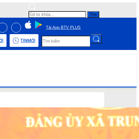
Tìm
Tải App BTV PLUS
ỚI
TIN
MỚI