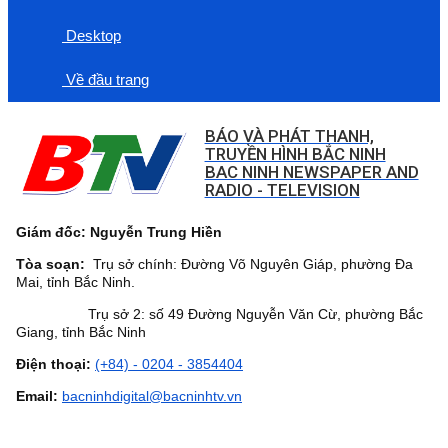
Desktop
Về đầu trang
BÁO VÀ PHÁT THANH,
TRUYỀN HÌNH BẮC NINH
BAC NINH NEWSPAPER AND
RADIO - TELEVISION
Giám đốc: Nguyễn Trung Hiền
Tòa soạn:
Trụ sở chính: Đường Võ Nguyên Giáp, phường Đa
Mai, tỉnh Bắc Ninh.
Trụ sở 2: số 49 Đường Nguyễn Văn Cừ, phường Bắc
Giang, tỉnh Bắc Ninh
Điện thoại:
(+84) - 0204 - 3854404
Email:
bacninhdigital@bacninhtv.vn