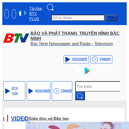
Tải App
BTV
Tìm
PLUS
BÁO VÀ PHÁT THANH, TRUYỀN HÌNH BẮC
NINH
Bac Ninh Newspaper and Radio - Television
VIDEO
MỚI
TIN
MỚI
Hotline: (+84) - 0204 -
Tải App BTV
3555568
PLUS
BTV
VIDEO
MỚI
TIN
MỚI
(CŨ)
VIDEO
Giáo dục và Đào tạo