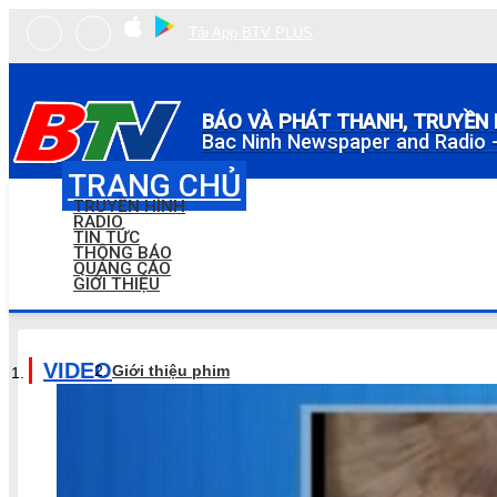
Tải App BTV PLUS
BÁO VÀ PHÁT THANH, TRUYỀN 
Bac Ninh Newspaper and Radio -
TRANG CHỦ
TRUYỀN HÌNH
RADIO
TIN TỨC
THÔNG BÁO
QUẢNG CÁO
GIỚI THIỆU
VIDEO
Giới thiệu phim