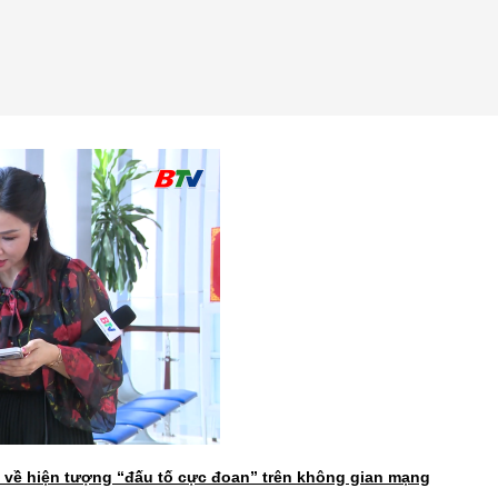
 về hiện tượng “đấu tố cực đoan” trên không gian mạng