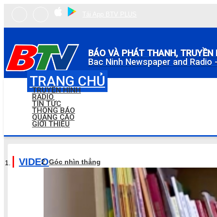
Tải App BTV PLUS
BÁO VÀ PHÁT THANH, TRUYỀN 
Bac Ninh Newspaper and Radio -
TRANG CHỦ
TRUYỀN HÌNH
RADIO
TIN TỨC
THÔNG BÁO
QUẢNG CÁO
GIỚI THIỆU
VIDEO
Góc nhìn thẳng