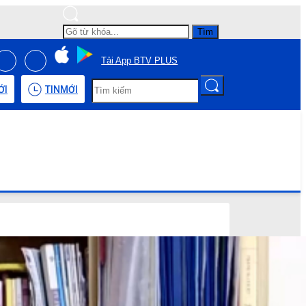
Tìm
Tải App BTV PLUS
ỚI
TIN
MỚI