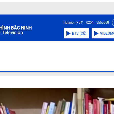
Hotline: (+84) - 0204 - 3555568
HÌNH BẮC NINH
 Television
BTV (CŨ)
VIDEO
M