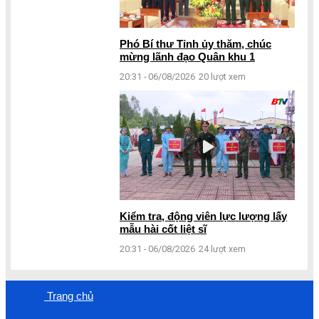
Phó Bí thư Tỉnh ủy thăm, chúc
mừng lãnh đạo Quân khu 1
20:31 - 06/08/2026
20 lượt xem
Kiểm tra, động viên lực lượng lấy
mẫu hài cốt liệt sĩ
20:31 - 06/08/2026
24 lượt xem
Trang chủ