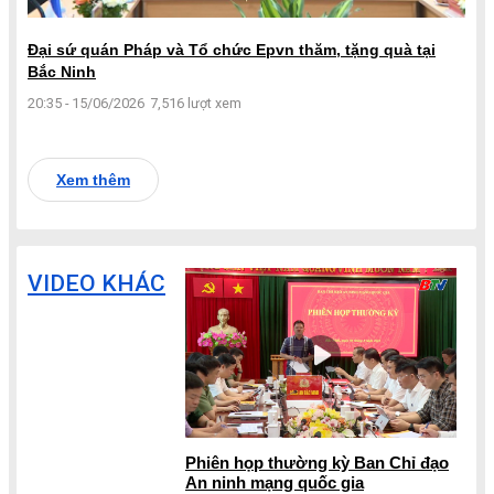
Đại sứ quán Pháp và Tổ chức Epvn thăm, tặng quà tại
Bắc Ninh
20:35 - 15/06/2026
7,516 lượt xem
Xem thêm
VIDEO KHÁC
Phiên họp thường kỳ Ban Chỉ đạo
An ninh mạng quốc gia