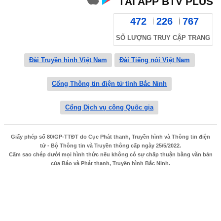
TẢI APP BTV PLUS
472
226
767
SỐ LƯỢNG TRUY CẬP TRANG
Đài Truyền hình Việt Nam
Đài Tiếng nói Việt Nam
Cổng Thông tin điện tử tỉnh Bắc Ninh
Cổng Dịch vụ công Quốc gia
Giấy phép số 80/GP-TTĐT do Cục Phát thanh, Truyền hình và Thông tin điện
tử - Bộ Thông tin và Truyền thông cấp ngày 25/5/2022.
Cấm sao chép dưới mọi hình thức nếu không có sự chấp thuận bằng văn bản
của Báo và Phát thanh, Truyền hình Bắc Ninh.