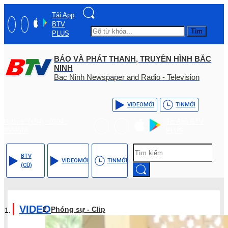
Tải App
BTV
Tìm
PLUS
BÁO VÀ PHÁT THANH, TRUYỀN HÌNH BẮC
NINH
Bac Ninh Newspaper and Radio - Television
VIDEO
MỚI
TIN
MỚI
Hotline: (+84) - 0204 -
Tải App BTV
3555568
PLUS
BTV
VIDEO
MỚI
TIN
MỚI
(CŨ)
VIDEO
Phóng sự - Clip