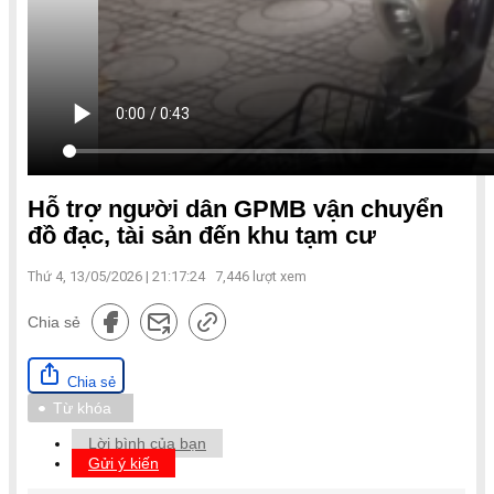
Hỗ trợ người dân GPMB vận chuyển
đồ đạc, tài sản đến khu tạm cư
Thứ 4, 13/05/2026 | 21:17:24
7,446
lượt xem
Chia sẻ
Chia sẻ
Từ khóa
Lời bình của bạn
Gửi ý kiến