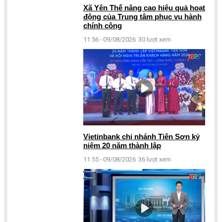
Xã Yên Thế nâng cao hiệu quả hoạt
động của Trung tâm phục vụ hành
chính công
11:56 - 09/08/2026
30 lượt xem
Vietinbank chi nhánh Tiên Sơn kỷ
niệm 20 năm thành lập
11:55 - 09/08/2026
36 lượt xem