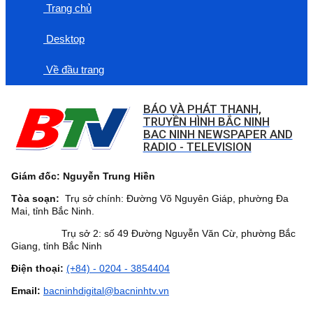
Trang chủ
Desktop
Về đầu trang
BÁO VÀ PHÁT THANH,
TRUYỀN HÌNH BẮC NINH
BAC NINH NEWSPAPER AND
RADIO - TELEVISION
Giám đốc: Nguyễn Trung Hiền
Tòa soạn:
Trụ sở chính: Đường Võ Nguyên Giáp, phường Đa
Mai, tỉnh Bắc Ninh.
Trụ sở 2: số 49 Đường Nguyễn Văn Cừ, phường Bắc
Giang, tỉnh Bắc Ninh
Điện thoại:
(+84) - 0204 - 3854404
Email:
bacninhdigital@bacninhtv.vn