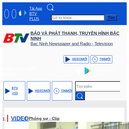
Tải App
BTV
Tìm
PLUS
BÁO VÀ PHÁT THANH, TRUYỀN HÌNH BẮC
NINH
Bac Ninh Newspaper and Radio - Television
VIDEO
MỚI
TIN
MỚI
Hotline: (+84) - 0204 -
Tải App BTV
3555568
PLUS
BTV
VIDEO
MỚI
TIN
MỚI
(CŨ)
VIDEO
Phóng sự - Clip