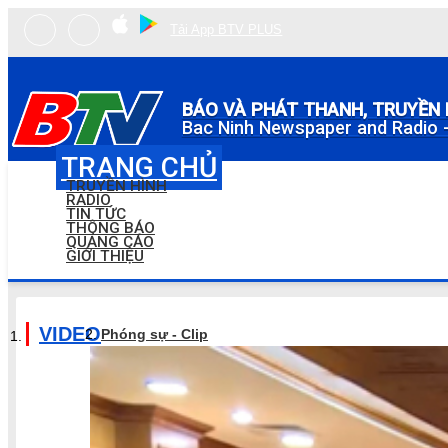
Tải App BTV PLUS
BÁO VÀ PHÁT THANH, TRUYỀN 
Bac Ninh Newspaper and Radio -
TRANG CHỦ
TRUYỀN HÌNH
RADIO
TIN TỨC
THÔNG BÁO
QUẢNG CÁO
GIỚI THIỆU
VIDEO
Phóng sự - Clip