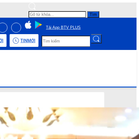
Tìm
Tải App BTV PLUS
ỚI
TIN
MỚI