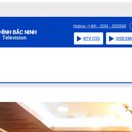
Hotline: (+84) - 0204 - 3555568
HÌNH BẮC NINH
 Television
BTV (CŨ)
VIDEO
M