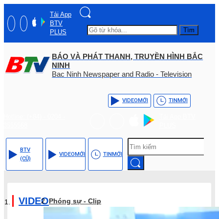
Tải App
BTV
Tìm
PLUS
BÁO VÀ PHÁT THANH, TRUYỀN HÌNH BẮC
NINH
Bac Ninh Newspaper and Radio - Television
VIDEO
MỚI
TIN
MỚI
Hotline: (+84) - 0204 -
Tải App BTV
3555568
PLUS
BTV
VIDEO
MỚI
TIN
MỚI
(CŨ)
VIDEO
Phóng sự - Clip