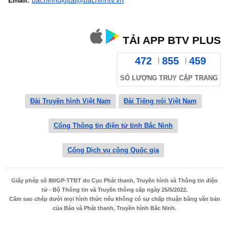
Email:
bacninhdigital@bacninhtv.vn
TẢI APP BTV PLUS
472
855
459
SỐ LƯỢNG TRUY CẬP TRANG
Đài Truyền hình Việt Nam
Đài Tiếng nói Việt Nam
Cổng Thông tin điện tử tỉnh Bắc Ninh
Cổng Dịch vụ công Quốc gia
Giấy phép số 80/GP-TTĐT do Cục Phát thanh, Truyền hình và Thông tin điện
tử - Bộ Thông tin và Truyền thông cấp ngày 25/5/2022.
Cấm sao chép dưới mọi hình thức nếu không có sự chấp thuận bằng văn bản
của Báo và Phát thanh, Truyền hình Bắc Ninh.