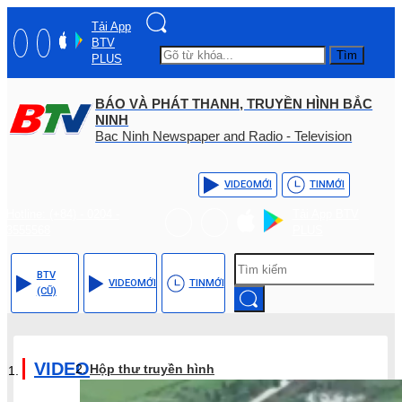
Tải App
BTV
Tìm
PLUS
BÁO VÀ PHÁT THANH, TRUYỀN HÌNH BẮC
NINH
Bac Ninh Newspaper and Radio - Television
VIDEO
MỚI
TIN
MỚI
Hotline: (+84) - 0204 -
Tải App BTV
3555568
PLUS
BTV
VIDEO
MỚI
TIN
MỚI
(CŨ)
VIDEO
Hộp thư truyền hình