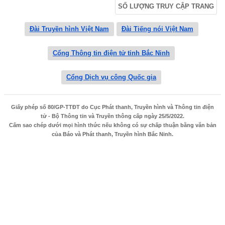
SỐ LƯỢNG TRUY CẬP TRANG
Đài Truyền hình Việt Nam
Đài Tiếng nói Việt Nam
Cổng Thông tin điện tử tỉnh Bắc Ninh
Cổng Dịch vụ công Quốc gia
Giấy phép số 80/GP-TTĐT do Cục Phát thanh, Truyền hình và Thông tin điện
tử - Bộ Thông tin và Truyền thông cấp ngày 25/5/2022.
Cấm sao chép dưới mọi hình thức nếu không có sự chấp thuận bằng văn bản
của Báo và Phát thanh, Truyền hình Bắc Ninh.