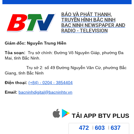
BÁO VÀ PHÁT THANH,
TRUYỀN HÌNH BẮC NINH
BAC NINH NEWSPAPER AND
RADIO - TELEVISION
Giám đốc: Nguyễn Trung Hiền
Tòa soạn:
Trụ sở chính: Đường Võ Nguyên Giáp, phường Đa
Mai, tỉnh Bắc Ninh.
Trụ sở 2: số 49 Đường Nguyễn Văn Cừ, phường Bắc
Giang, tỉnh Bắc Ninh
Điện thoại:
(+84) - 0204 - 3854404
Email:
bacninhdigital@bacninhtv.vn
TẢI APP BTV PLUS
472
603
637