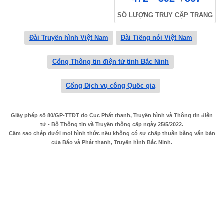
SỐ LƯỢNG TRUY CẬP TRANG
Đài Truyền hình Việt Nam
Đài Tiếng nói Việt Nam
Cổng Thông tin điện tử tỉnh Bắc Ninh
Cổng Dịch vụ công Quốc gia
Giấy phép số 80/GP-TTĐT do Cục Phát thanh, Truyền hình và Thông tin điện
tử - Bộ Thông tin và Truyền thông cấp ngày 25/5/2022.
Cấm sao chép dưới mọi hình thức nếu không có sự chấp thuận bằng văn bản
của Báo và Phát thanh, Truyền hình Bắc Ninh.