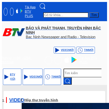
Tải App
BTV
Tìm
PLUS
BÁO VÀ PHÁT THANH, TRUYỀN HÌNH BẮC
NINH
Bac Ninh Newspaper and Radio - Television
VIDEO
MỚI
TIN
MỚI
Hotline: (+84) - 0204 -
Tải App BTV
3555568
PLUS
BTV
VIDEO
MỚI
TIN
MỚI
(CŨ)
VIDEO
Hộp thư truyền hình