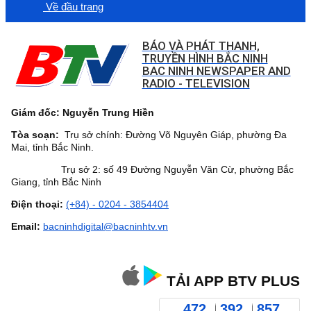
Về đầu trang
BÁO VÀ PHÁT THANH,
TRUYỀN HÌNH BẮC NINH
BAC NINH NEWSPAPER AND
RADIO - TELEVISION
Giám đốc: Nguyễn Trung Hiền
Tòa soạn:
Trụ sở chính: Đường Võ Nguyên Giáp, phường Đa
Mai, tỉnh Bắc Ninh.
Trụ sở 2: số 49 Đường Nguyễn Văn Cừ, phường Bắc
Giang, tỉnh Bắc Ninh
Điện thoại:
(+84) - 0204 - 3854404
Email:
bacninhdigital@bacninhtv.vn
TẢI APP BTV PLUS
472
392
857