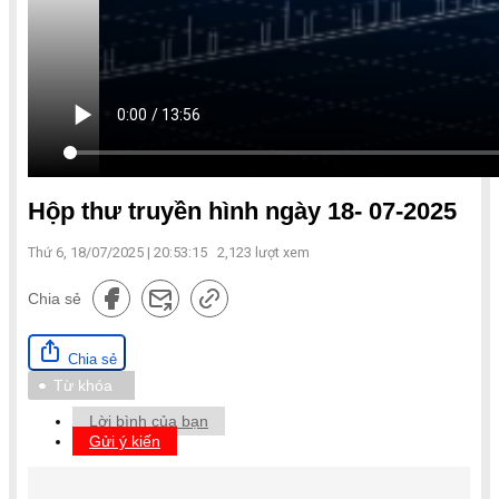
Hộp thư truyền hình ngày 18- 07-2025
Thứ 6, 18/07/2025 | 20:53:15
2,123
lượt xem
Chia sẻ
Chia sẻ
Từ khóa
Lời bình của bạn
Gửi ý kiến