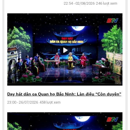
22:54 - 02/08/2026
246 lượt xem
Dạy hát dân ca Quan họ Bắc Ninh: Làn điệu “Còn duyên”
23:00 - 26/07/2026
458 lượt xem