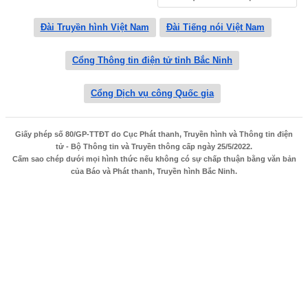
Đài Truyền hình Việt Nam
Đài Tiếng nói Việt Nam
Cổng Thông tin điện tử tỉnh Bắc Ninh
Cổng Dịch vụ công Quốc gia
Giấy phép số 80/GP-TTĐT do Cục Phát thanh, Truyền hình và Thông tin điện
tử - Bộ Thông tin và Truyền thông cấp ngày 25/5/2022.
Cấm sao chép dưới mọi hình thức nếu không có sự chấp thuận bằng văn bản
của Báo và Phát thanh, Truyền hình Bắc Ninh.