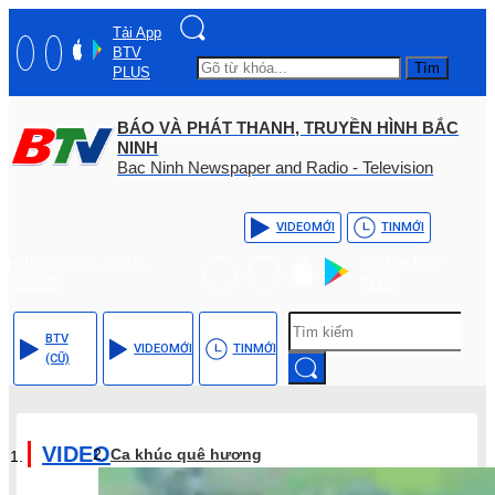
Tải App
BTV
Tìm
PLUS
BÁO VÀ PHÁT THANH, TRUYỀN HÌNH BẮC
NINH
Bac Ninh Newspaper and Radio - Television
VIDEO
MỚI
TIN
MỚI
Hotline: (+84) - 0204 -
Tải App BTV
3555568
PLUS
BTV
VIDEO
MỚI
TIN
MỚI
(CŨ)
VIDEO
Ca khúc quê hương