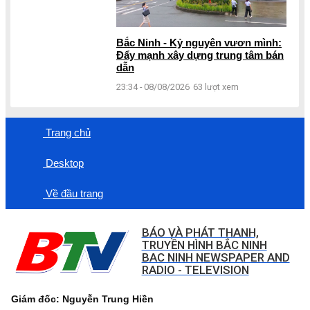
Bắc Ninh - Kỷ nguyên vươn mình:
Đẩy mạnh xây dựng trung tâm bán
dẫn
23:34 - 08/08/2026
63 lượt xem
Trang chủ
Desktop
Về đầu trang
BÁO VÀ PHÁT THANH,
TRUYỀN HÌNH BẮC NINH
BAC NINH NEWSPAPER AND
RADIO - TELEVISION
Giám đốc: Nguyễn Trung Hiền