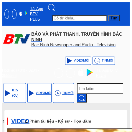
Tải App
BTV
Tìm
PLUS
BÁO VÀ PHÁT THANH, TRUYỀN HÌNH BẮC
NINH
Bac Ninh Newspaper and Radio - Television
VIDEO
MỚI
TIN
MỚI
Hotline: (+84) - 0204 -
Tải App BTV
3555568
PLUS
BTV
VIDEO
MỚI
TIN
MỚI
(CŨ)
VIDEO
Phim tài liệu - Ký sự - Tọa đàm