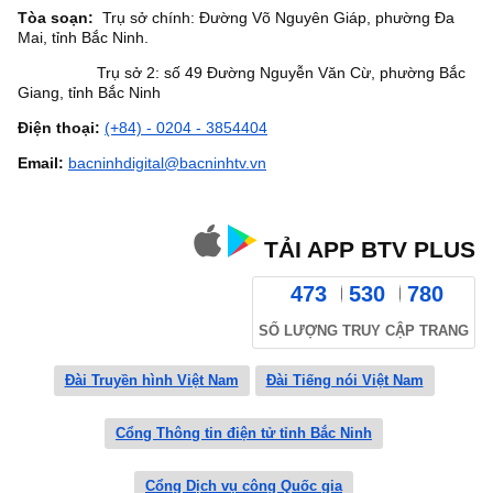
Tòa soạn:
Trụ sở chính: Đường Võ Nguyên Giáp, phường Đa
Mai, tỉnh Bắc Ninh.
Trụ sở 2: số 49 Đường Nguyễn Văn Cừ, phường Bắc
Giang, tỉnh Bắc Ninh
Điện thoại:
(+84) - 0204 - 3854404
Email:
bacninhdigital@bacninhtv.vn
TẢI APP BTV PLUS
473
530
780
SỐ LƯỢNG TRUY CẬP TRANG
Đài Truyền hình Việt Nam
Đài Tiếng nói Việt Nam
Cổng Thông tin điện tử tỉnh Bắc Ninh
Cổng Dịch vụ công Quốc gia