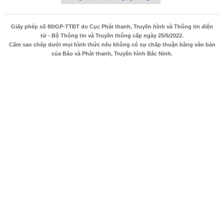
Giấy phép số 80/GP-TTĐT do Cục Phát thanh, Truyền hình và Thông tin điện
tử - Bộ Thông tin và Truyền thông cấp ngày 25/5/2022.
Cấm sao chép dưới mọi hình thức nếu không có sự chấp thuận bằng văn bản
của Báo và Phát thanh, Truyền hình Bắc Ninh.