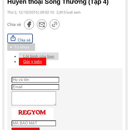
Huyền thoại Sông Thương (Tập 4)
Thứ 2, 12/10/2015 | 09:32:10
2,815
lượt xem
Chia sẻ
Chia sẻ
Từ khóa
Lời bình của bạn
Gửi ý kiến