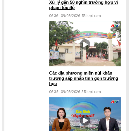
Xử lý gần 50 nghìn trường hợp vi
phạm tốc độ
06:36 - 09/08/2026
53 lượt xem
Các địa phương miền núi khẩn
trương sáp nhập tinh gọn trường
học
06:35 - 09/08/2026
35 lượt xem