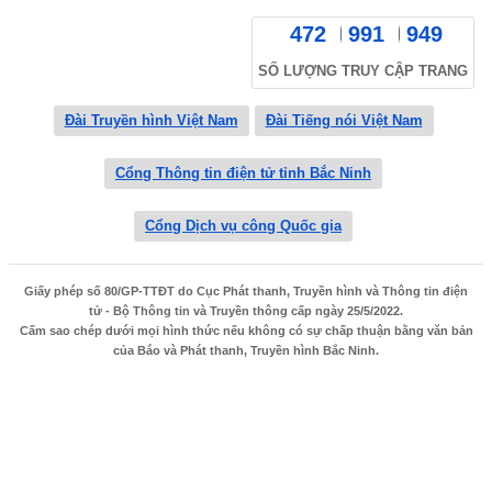
472
991
949
SỐ LƯỢNG TRUY CẬP TRANG
Đài Truyền hình Việt Nam
Đài Tiếng nói Việt Nam
Cổng Thông tin điện tử tỉnh Bắc Ninh
Cổng Dịch vụ công Quốc gia
Giấy phép số 80/GP-TTĐT do Cục Phát thanh, Truyền hình và Thông tin điện
tử - Bộ Thông tin và Truyền thông cấp ngày 25/5/2022.
Cấm sao chép dưới mọi hình thức nếu không có sự chấp thuận bằng văn bản
của Báo và Phát thanh, Truyền hình Bắc Ninh.