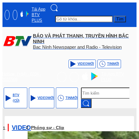
Tải App
BTV
Tìm
PLUS
BÁO VÀ PHÁT THANH, TRUYỀN HÌNH BẮC
NINH
Bac Ninh Newspaper and Radio - Television
VIDEO
MỚI
TIN
MỚI
Hotline: (+84) - 0204 -
Tải App BTV
3555568
PLUS
BTV
VIDEO
MỚI
TIN
MỚI
(CŨ)
VIDEO
Phóng sự - Clip