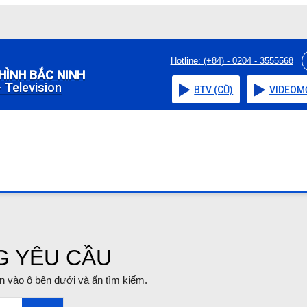
Hotline: (+84) - 0204 - 3555568
HÌNH BẮC NINH
 Television
BTV (CŨ)
VIDEO
M
G YÊU CẦU
tin vào ô bên dưới và ấn tìm kiếm.