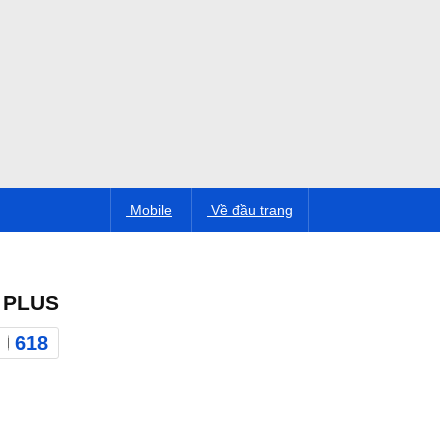
Mobile
Về đầu trang
 PLUS
618