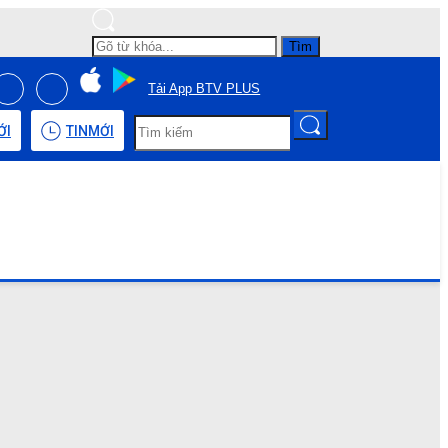
Tìm
Tải App BTV PLUS
ỚI
TIN
MỚI