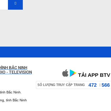
HÌNH BẮC NINH
IO - TELEVISION
TẢI APP BTV
472
566
SỐ LƯỢNG TRUY CẬP TRANG
ỉnh Bắc Ninh.
 tỉnh Bắc Ninh