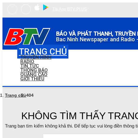
Tải App BTV PLUS
BÁO VÀ PHÁT THANH, TRUYỀN 
Bac Ninh Newspaper and Radio -
TRANG CHỦ
TRUYỀN HÌNH
RADIO
TIN TỨC
THÔNG BÁO
QUẢNG CÁO
GIỚI THIỆU
Trang chủ
404
KHÔNG TÌM THẤY TRAN
Trang bạn tìm kiếm không khả thi. Để tiếp tục vui lòng điền thông 