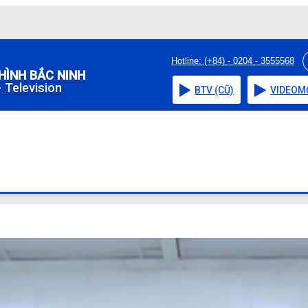
Hotline: (+84) - 0204 - 3555568
HÌNH BẮC NINH
 Television
BTV (CŨ)
VIDEO
M