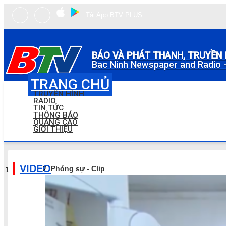
Tải App BTV PLUS
BÁO VÀ PHÁT THANH, TRUYỀN 
Bac Ninh Newspaper and Radio -
TRANG CHỦ
TRUYỀN HÌNH
RADIO
TIN TỨC
THÔNG BÁO
QUẢNG CÁO
GIỚI THIỆU
VIDEO
Phóng sự - Clip