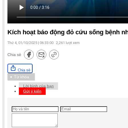
Kích hoạt báo động đỏ cứu sống bệnh nh
Thứ 4, 01/10/2025 | 06:33:00
2,261
lượt xem
Chia sẻ
Chia sẻ
Từ khóa
Lời bình của bạn
Gửi ý kiến