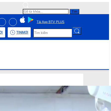
Tìm
Tải App BTV PLUS
ỚI
TIN
MỚI