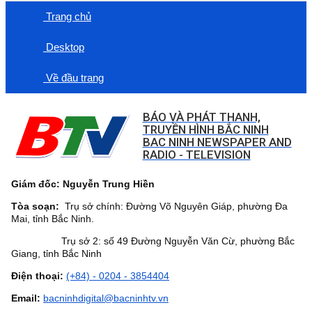
Trang chủ
Desktop
Về đầu trang
BÁO VÀ PHÁT THANH,
TRUYỀN HÌNH BẮC NINH
BAC NINH NEWSPAPER AND
RADIO - TELEVISION
Giám đốc: Nguyễn Trung Hiền
Tòa soạn:
Trụ sở chính: Đường Võ Nguyên Giáp, phường Đa
Mai, tỉnh Bắc Ninh.
Trụ sở 2: số 49 Đường Nguyễn Văn Cừ, phường Bắc
Giang, tỉnh Bắc Ninh
Điện thoại:
(+84) - 0204 - 3854404
Email:
bacninhdigital@bacninhtv.vn