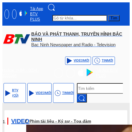
Tải App
BTV
Tìm
PLUS
BÁO VÀ PHÁT THANH, TRUYỀN HÌNH BẮC
NINH
Bac Ninh Newspaper and Radio - Television
VIDEO
MỚI
TIN
MỚI
Hotline: (+84) - 0204 -
Tải App BTV
3555568
PLUS
BTV
VIDEO
MỚI
TIN
MỚI
(CŨ)
VIDEO
Phim tài liệu - Ký sự - Tọa đàm