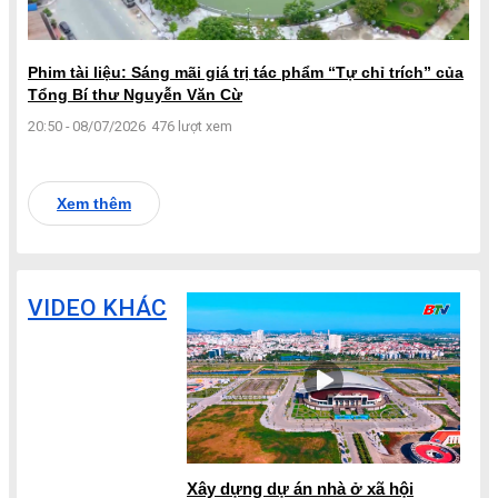
Phim tài liệu: Sáng mãi giá trị tác phẩm “Tự chỉ trích” của
Tổng Bí thư Nguyễn Văn Cừ
20:50 - 08/07/2026
476 lượt xem
Xem thêm
VIDEO KHÁC
Xây dựng dự án nhà ở xã hội