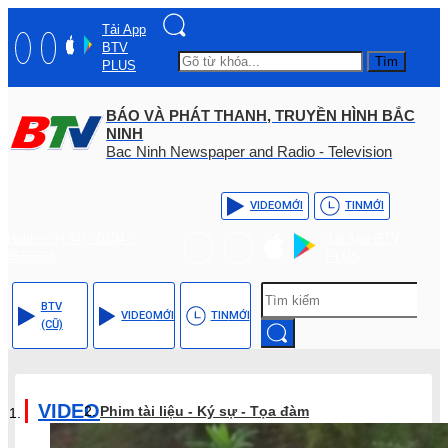
Tải App
BTV
Tìm
PLUS
BÁO VÀ PHÁT THANH, TRUYỀN HÌNH BẮC
NINH
Bac Ninh Newspaper and Radio - Television
VIDEO
MỚI
TIN
MỚI
Hotline: (+84) - 0204 -
Tải App BTV
3555568
PLUS
BTV
VIDEO
MỚI
TIN
MỚI
(CŨ)
VIDEO
Phim tài liệu - Ký sự - Tọa đàm