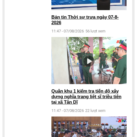
Bản tin Thời sự trưa ngày 07-8-
2026
11:47 - 07/08/2026
56 lượt xem
Quân khu 1 kiểm tra tiến độ xây
dựng nghĩa trang liệt sĩ triều tiên
tại xã Tân Dĩ
11:47 - 07/08/2026
22 lượt xem