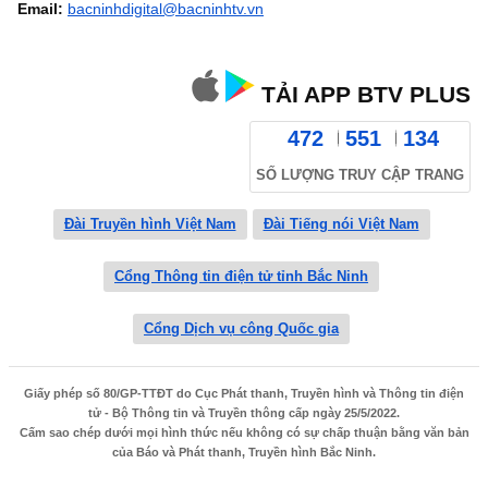
Email:
bacninhdigital@bacninhtv.vn
TẢI APP BTV PLUS
472
551
134
SỐ LƯỢNG TRUY CẬP TRANG
Đài Truyền hình Việt Nam
Đài Tiếng nói Việt Nam
Cổng Thông tin điện tử tỉnh Bắc Ninh
Cổng Dịch vụ công Quốc gia
Giấy phép số 80/GP-TTĐT do Cục Phát thanh, Truyền hình và Thông tin điện
tử - Bộ Thông tin và Truyền thông cấp ngày 25/5/2022.
Cấm sao chép dưới mọi hình thức nếu không có sự chấp thuận bằng văn bản
của Báo và Phát thanh, Truyền hình Bắc Ninh.