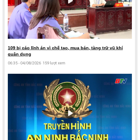
109 bị cáo lĩnh án vì chế tạo, mua bán, tàng trữ vũ khí
quân dụng
06:35 - 04/08/2026
159 lượt xem