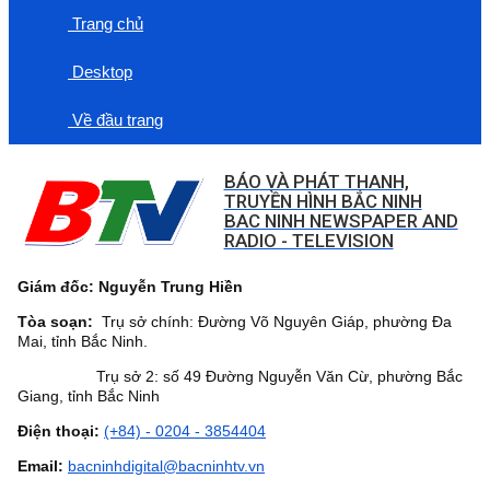
Trang chủ
Desktop
Về đầu trang
BÁO VÀ PHÁT THANH,
TRUYỀN HÌNH BẮC NINH
BAC NINH NEWSPAPER AND
RADIO - TELEVISION
Giám đốc: Nguyễn Trung Hiền
Tòa soạn:
Trụ sở chính: Đường Võ Nguyên Giáp, phường Đa
Mai, tỉnh Bắc Ninh.
Trụ sở 2: số 49 Đường Nguyễn Văn Cừ, phường Bắc
Giang, tỉnh Bắc Ninh
Điện thoại:
(+84) - 0204 - 3854404
Email:
bacninhdigital@bacninhtv.vn