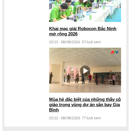
Khai mạc giải Robocon Bắc Ninh
mở rộng 2026
20:23 - 08/08/2026
57 lượt xem
Mùa hè đặc biệt của những thầy cô
giáo trong vùng dự án sân bay Gia
Bình
20:22 - 08/08/2026
77 lượt xem