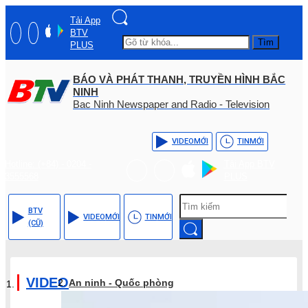
Tải App
BTV
Tìm
PLUS
BÁO VÀ PHÁT THANH, TRUYỀN HÌNH BẮC
NINH
Bac Ninh Newspaper and Radio - Television
VIDEO
MỚI
TIN
MỚI
Hotline: (+84) - 0204 -
Tải App BTV
3555568
PLUS
BTV
VIDEO
MỚI
TIN
MỚI
(CŨ)
VIDEO
An ninh - Quốc phòng