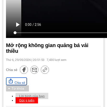
Mở rộng không gian quảng bá vải
thiều
Thứ 6, 29/05/2026 | 20:51:53
7,430
lượt xem
Chia sẻ
Chia sẻ
Từ khóa
Lời bình của bạn
Gửi ý kiến