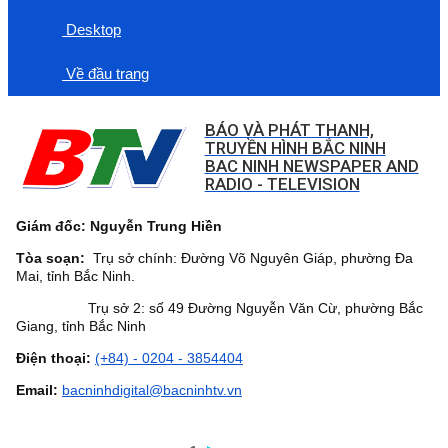
Desktop
Về đầu trang
BÁO VÀ PHÁT THANH,
TRUYỀN HÌNH BẮC NINH
BAC NINH NEWSPAPER AND
RADIO - TELEVISION
Giám đốc: Nguyễn Trung Hiền
Tòa soạn:
Trụ sở chính: Đường Võ Nguyên Giáp, phường Đa
Mai, tỉnh Bắc Ninh.
Trụ sở 2: số 49 Đường Nguyễn Văn Cừ, phường Bắc
Giang, tỉnh Bắc Ninh
Điện thoại:
(+84) - 0204 - 3854404
Email:
bacninhdigital@bacninhtv.vn