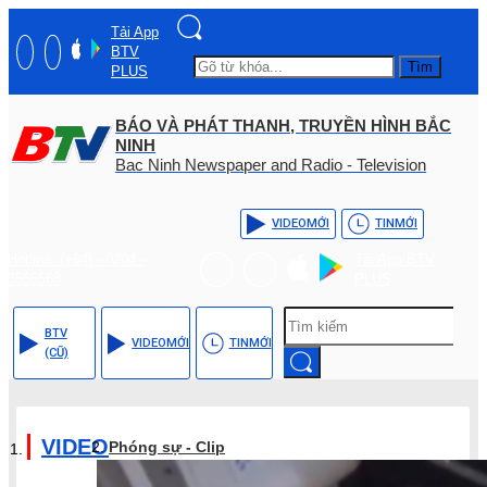
Tải App
BTV
Tìm
PLUS
BÁO VÀ PHÁT THANH, TRUYỀN HÌNH BẮC
NINH
Bac Ninh Newspaper and Radio - Television
VIDEO
MỚI
TIN
MỚI
Hotline: (+84) - 0204 -
Tải App BTV
3555568
PLUS
BTV
VIDEO
MỚI
TIN
MỚI
(CŨ)
VIDEO
Phóng sự - Clip