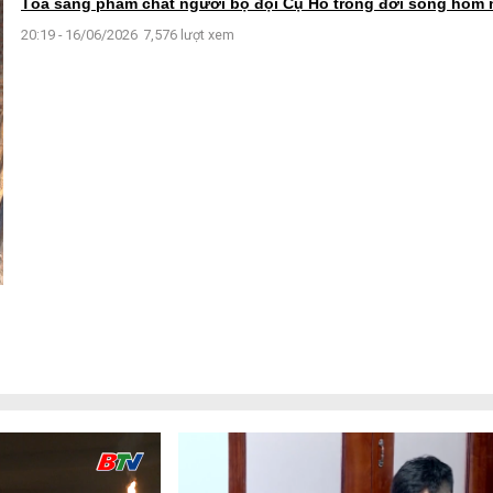
Tỏa sáng phẩm chất người bộ đội Cụ Hồ trong đời sống hôm 
20:19 - 16/06/2026
7,576 lượt xem