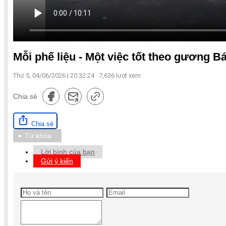
Mỗi phế liệu - Một việc tốt theo gương B
Thứ 5, 04/06/2026 | 20:32:24
7,636
lượt xem
Chia sẻ
Chia sẻ
Từ khóa
Lời bình của bạn
Gửi ý kiến