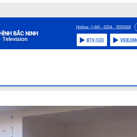
Hotline: (+84) - 0204 - 3555568
HÌNH BẮC NINH
 Television
BTV (CŨ)
VIDEO
M