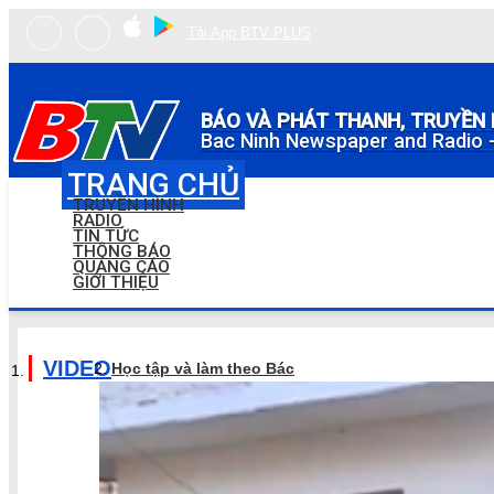
Tải App BTV PLUS
BÁO VÀ PHÁT THANH, TRUYỀN 
Bac Ninh Newspaper and Radio -
TRANG CHỦ
TRUYỀN HÌNH
RADIO
TIN TỨC
THÔNG BÁO
QUẢNG CÁO
GIỚI THIỆU
VIDEO
Học tập và làm theo Bác