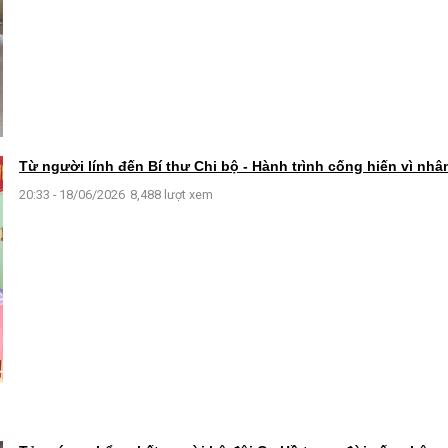
Từ người lính đến Bí thư Chi bộ - Hành trình cống hiến vì nhâ
20:33 - 18/06/2026
8,488 lượt xem