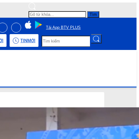
Tìm
Tải App BTV PLUS
ỚI
TIN
MỚI