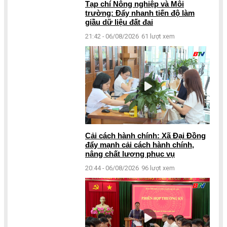
Tạp chí Nông nghiệp và Môi
trường: Đẩy nhanh tiến độ làm
giầu dữ liệu đất đai
21:42 - 06/08/2026
61 lượt xem
Cải cách hành chính: Xã Đại Đồng
đẩy mạnh cải cách hành chính,
nâng chất lượng phục vụ
20:44 - 06/08/2026
96 lượt xem