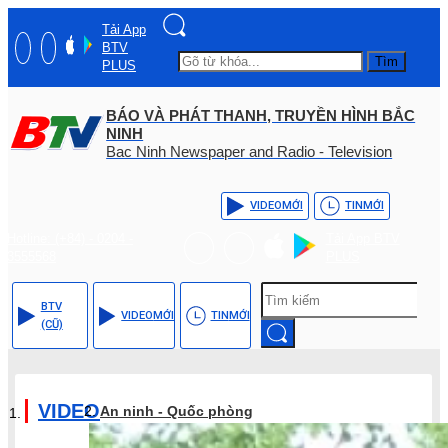
Tải App
BTV
Tìm
PLUS
BÁO VÀ PHÁT THANH, TRUYỀN HÌNH BẮC
NINH
Bac Ninh Newspaper and Radio - Television
VIDEO
MỚI
TIN
MỚI
Hotline: (+84) - 0204 -
Tải App BTV
3555568
PLUS
BTV
VIDEO
MỚI
TIN
MỚI
(CŨ)
VIDEO
An ninh - Quốc phòng