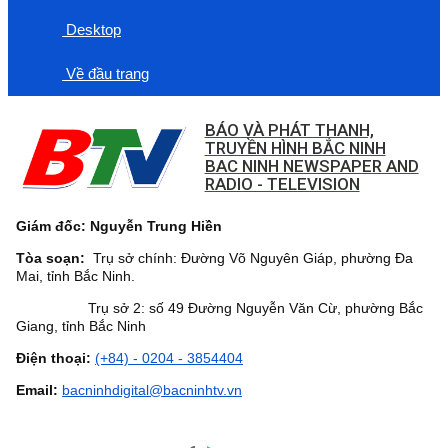
Desktop
Về đầu trang
BÁO VÀ PHÁT THANH,
TRUYỀN HÌNH BẮC NINH
BAC NINH NEWSPAPER AND
RADIO - TELEVISION
Giám đốc: Nguyễn Trung Hiền
Tòa soạn:
Trụ sở chính: Đường Võ Nguyên Giáp, phường Đa
Mai, tỉnh Bắc Ninh.
Trụ sở 2: số 49 Đường Nguyễn Văn Cừ, phường Bắc
Giang, tỉnh Bắc Ninh
Điện thoại:
(+84) - 0204 - 3854404
Email:
bacninhdigital@bacninhtv.vn