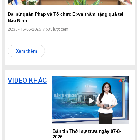
Đại sứ quán Pháp và Tổ chức Epvn thăm, tặng quà tại
Bắc Ninh
20:35 - 15/06/2026
7,635 lượt xem
Xem thêm
VIDEO KHÁC
Bản tin Thời sự trưa ngày 07-8-
2026