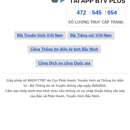
TẢI APP BTV PLUS
472
545
054
SỐ LƯỢNG TRUY CẬP TRANG
Đài Truyền hình Việt Nam
Đài Tiếng nói Việt Nam
Cổng Thông tin điện tử tỉnh Bắc Ninh
Cổng Dịch vụ công Quốc gia
Giấy phép số 80/GP-TTĐT do Cục Phát thanh, Truyền hình và Thông tin điện
tử - Bộ Thông tin và Truyền thông cấp ngày 25/5/2022.
Cấm sao chép dưới mọi hình thức nếu không có sự chấp thuận bằng văn bản
của Báo và Phát thanh, Truyền hình Bắc Ninh.