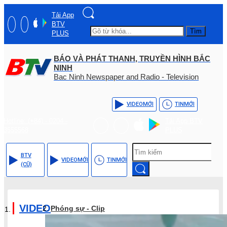
Tải App
BTV
Tìm
PLUS
BÁO VÀ PHÁT THANH, TRUYỀN HÌNH BẮC
NINH
Bac Ninh Newspaper and Radio - Television
VIDEO
MỚI
TIN
MỚI
Hotline: (+84) - 0204 -
Tải App BTV
3555568
PLUS
BTV
VIDEO
MỚI
TIN
MỚI
(CŨ)
VIDEO
Phóng sự - Clip