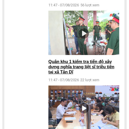
11:47 - 07/08/2026
56 lượt xem
Quân khu 1 kiểm tra tiến độ xây
dựng nghĩa trang liệt sĩ triều tiên
tại xã Tân Dĩ
11:47 - 07/08/2026
22 lượt xem