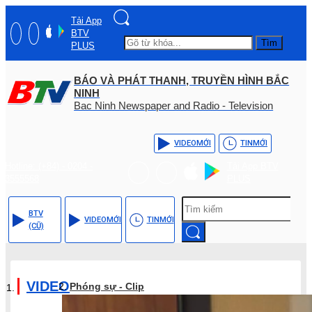
Tải App
BTV
Tìm
PLUS
BÁO VÀ PHÁT THANH, TRUYỀN HÌNH BẮC
NINH
Bac Ninh Newspaper and Radio - Television
VIDEO
MỚI
TIN
MỚI
Hotline: (+84) - 0204 -
Tải App BTV
3555568
PLUS
BTV
VIDEO
MỚI
TIN
MỚI
(CŨ)
VIDEO
Phóng sự - Clip