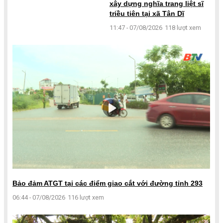
xây dựng nghĩa trang liệt sĩ
triều tiên tại xã Tân Dĩ
11:47 - 07/08/2026
118 lượt xem
Bảo đảm ATGT tại các điểm giao cắt với đường tỉnh 293
06:44 - 07/08/2026
116 lượt xem