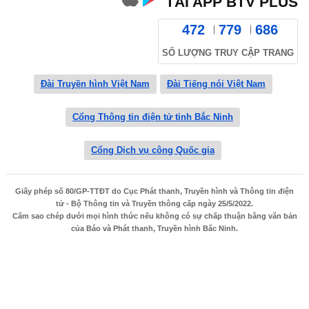
TẢI APP BTV PLUS
472
779
686
SỐ LƯỢNG TRUY CẬP TRANG
Đài Truyền hình Việt Nam
Đài Tiếng nói Việt Nam
Cổng Thông tin điện tử tỉnh Bắc Ninh
Cổng Dịch vụ công Quốc gia
Giấy phép số 80/GP-TTĐT do Cục Phát thanh, Truyền hình và Thông tin điện
tử - Bộ Thông tin và Truyền thông cấp ngày 25/5/2022.
Cấm sao chép dưới mọi hình thức nếu không có sự chấp thuận bằng văn bản
của Báo và Phát thanh, Truyền hình Bắc Ninh.