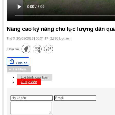
Nâng cao kỹ năng cho lực lượng dân quâ
Thứ 3, 20/05/2025 | 06:31:17
2,395
lượt xem
Chia sẻ
Chia sẻ
Từ khóa
Lời bình của bạn
Gửi ý kiến