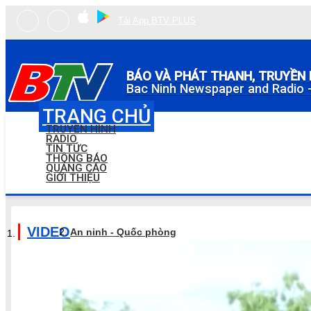
Tải App BTV PLUS
BÁO VÀ PHÁT THANH, TRUYỀN 
Bac Ninh Newspaper and Radio -
TRANG CHỦ
TRUYỀN HÌNH
RADIO
TIN TỨC
THÔNG BÁO
QUẢNG CÁO
GIỚI THIỆU
VIDEO
An ninh - Quốc phòng