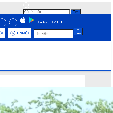
Tìm
Tải App BTV PLUS
ỚI
TIN
MỚI