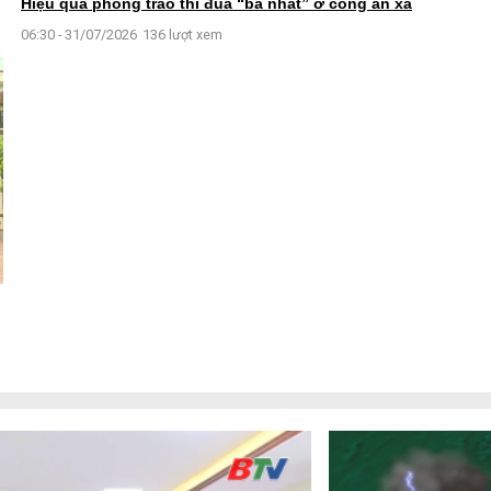
Hiệu quả phong trào thi đua “ba nhất” ở công an xã
06:30 - 31/07/2026
136 lượt xem