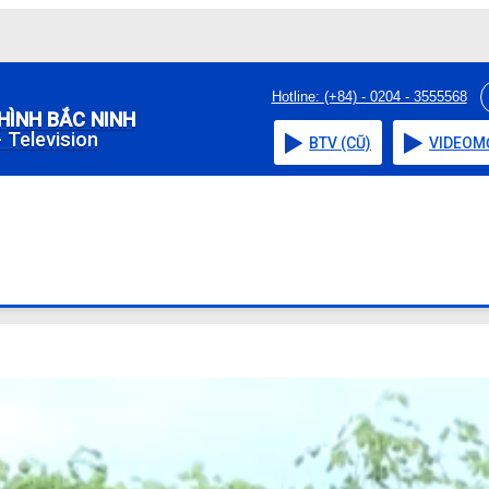
Hotline: (+84) - 0204 - 3555568
HÌNH BẮC NINH
 Television
BTV (CŨ)
VIDEO
M