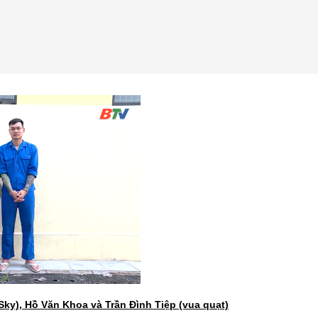
ky), Hồ Văn Khoa và Trần Đình Tiệp (vua quạt)