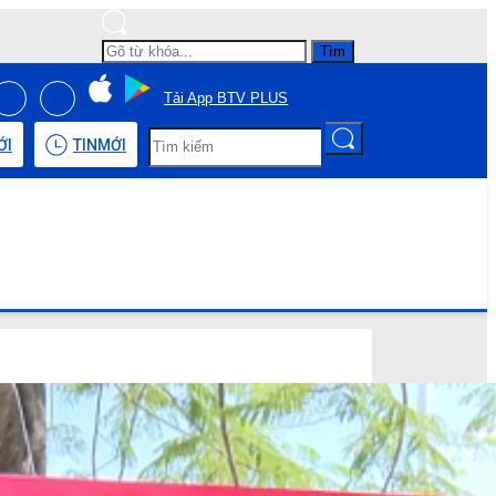
Tìm
Tải App BTV PLUS
ỚI
TIN
MỚI