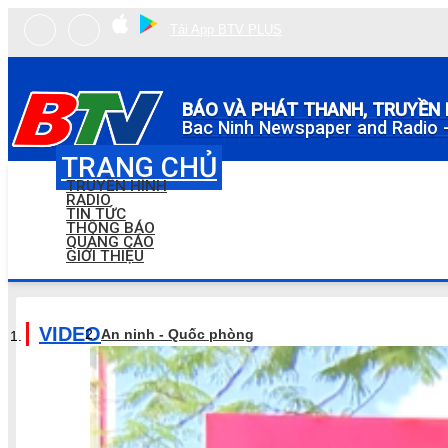
Tải App BTV PLUS
BÁO VÀ PHÁT THANH, TRUYỀN 
Bac Ninh Newspaper and Radio -
TRANG CHỦ
TRUYỀN HÌNH
RADIO
TIN TỨC
THÔNG BÁO
QUẢNG CÁO
GIỚI THIỆU
VIDEO
An ninh - Quốc phòng