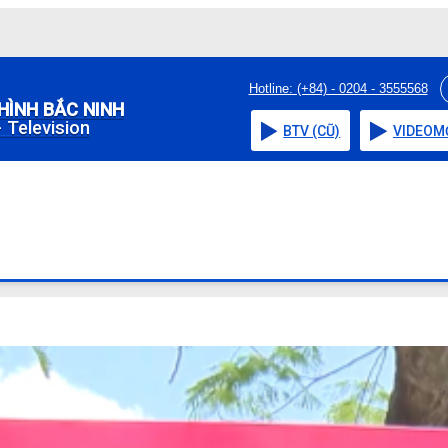
Hotline: (+84) - 0204 - 3555568
HÌNH BẮC NINH
 Television
BTV (CŨ)
VIDEO
M