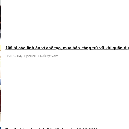
109 bị cáo lĩnh án vì chế tạo, mua bán, tàng trữ vũ khí quân d
06:35 - 04/08/2026
149 lượt xem