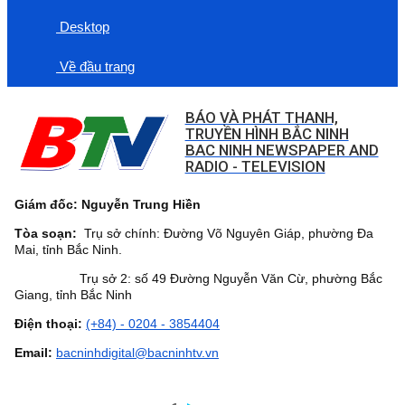
Desktop
Về đầu trang
BÁO VÀ PHÁT THANH,
TRUYỀN HÌNH BẮC NINH
BAC NINH NEWSPAPER AND
RADIO - TELEVISION
Giám đốc: Nguyễn Trung Hiền
Tòa soạn:
Trụ sở chính: Đường Võ Nguyên Giáp, phường Đa
Mai, tỉnh Bắc Ninh.
Trụ sở 2: số 49 Đường Nguyễn Văn Cừ, phường Bắc
Giang, tỉnh Bắc Ninh
Điện thoại:
(+84) - 0204 - 3854404
Email:
bacninhdigital@bacninhtv.vn