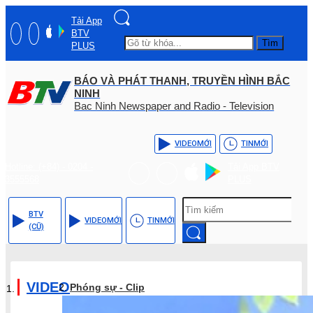
Tải App
BTV
Tìm
PLUS
BÁO VÀ PHÁT THANH, TRUYỀN HÌNH BẮC
NINH
Bac Ninh Newspaper and Radio - Television
VIDEO
MỚI
TIN
MỚI
Hotline: (+84) - 0204 -
Tải App BTV
3555568
PLUS
BTV
VIDEO
MỚI
TIN
MỚI
(CŨ)
VIDEO
Phóng sự - Clip