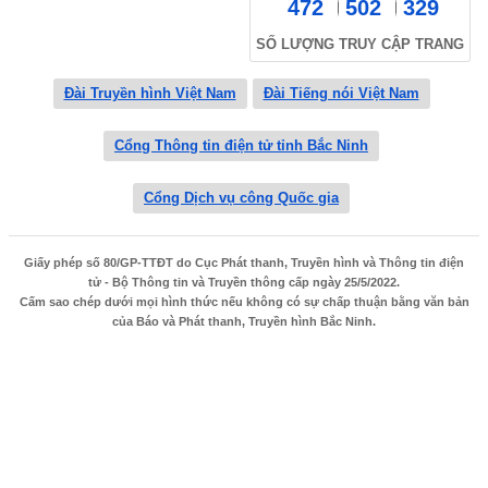
472
502
329
SỐ LƯỢNG TRUY CẬP TRANG
Đài Truyền hình Việt Nam
Đài Tiếng nói Việt Nam
Cổng Thông tin điện tử tỉnh Bắc Ninh
Cổng Dịch vụ công Quốc gia
Giấy phép số 80/GP-TTĐT do Cục Phát thanh, Truyền hình và Thông tin điện
tử - Bộ Thông tin và Truyền thông cấp ngày 25/5/2022.
Cấm sao chép dưới mọi hình thức nếu không có sự chấp thuận bằng văn bản
của Báo và Phát thanh, Truyền hình Bắc Ninh.