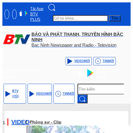
Tải App
BTV
Tìm
PLUS
BÁO VÀ PHÁT THANH, TRUYỀN HÌNH BẮC
NINH
Bac Ninh Newspaper and Radio - Television
VIDEO
MỚI
TIN
MỚI
Hotline: (+84) - 0204 -
Tải App BTV
3555568
PLUS
BTV
VIDEO
MỚI
TIN
MỚI
(CŨ)
VIDEO
Phóng sự - Clip