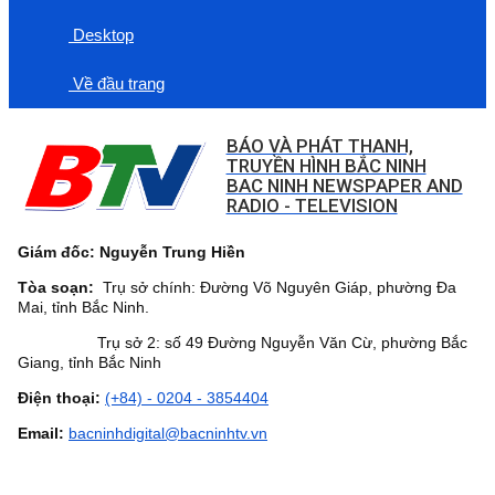
Desktop
Về đầu trang
BÁO VÀ PHÁT THANH,
TRUYỀN HÌNH BẮC NINH
BAC NINH NEWSPAPER AND
RADIO - TELEVISION
Giám đốc: Nguyễn Trung Hiền
Tòa soạn:
Trụ sở chính: Đường Võ Nguyên Giáp, phường Đa
Mai, tỉnh Bắc Ninh.
Trụ sở 2: số 49 Đường Nguyễn Văn Cừ, phường Bắc
Giang, tỉnh Bắc Ninh
Điện thoại:
(+84) - 0204 - 3854404
Email:
bacninhdigital@bacninhtv.vn