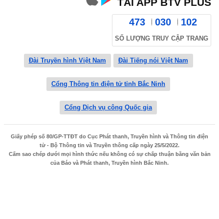
TẢI APP BTV PLUS
473
030
102
SỐ LƯỢNG TRUY CẬP TRANG
Đài Truyền hình Việt Nam
Đài Tiếng nói Việt Nam
Cổng Thông tin điện tử tỉnh Bắc Ninh
Cổng Dịch vụ công Quốc gia
Giấy phép số 80/GP-TTĐT do Cục Phát thanh, Truyền hình và Thông tin điện
tử - Bộ Thông tin và Truyền thông cấp ngày 25/5/2022.
Cấm sao chép dưới mọi hình thức nếu không có sự chấp thuận bằng văn bản
của Báo và Phát thanh, Truyền hình Bắc Ninh.