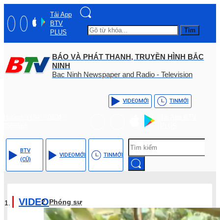
Tải App
BTV
Tìm
PLUS
BÁO VÀ PHÁT THANH, TRUYỀN HÌNH BẮC
NINH
Bac Ninh Newspaper and Radio - Television
VIDEO
MỚI
TIN
MỚI
Hotline: (+84) - 0204 -
Tải App BTV
3555568
PLUS
BTV
VIDEO
MỚI
TIN
MỚI
(CŨ)
VIDEO
Phóng sự