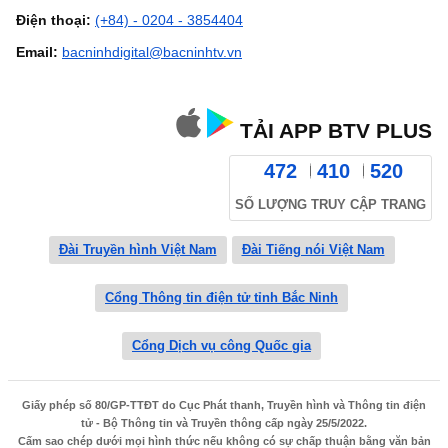
Điện thoại:
(+84) - 0204 - 3854404
Email:
bacninhdigital@bacninhtv.vn
TẢI APP BTV PLUS
472
410
520
SỐ LƯỢNG TRUY CẬP TRANG
Đài Truyền hình Việt Nam
Đài Tiếng nói Việt Nam
Cổng Thông tin điện tử tỉnh Bắc Ninh
Cổng Dịch vụ công Quốc gia
Giấy phép số 80/GP-TTĐT do Cục Phát thanh, Truyền hình và Thông tin điện
tử - Bộ Thông tin và Truyền thông cấp ngày 25/5/2022.
Cấm sao chép dưới mọi hình thức nếu không có sự chấp thuận bằng văn bản