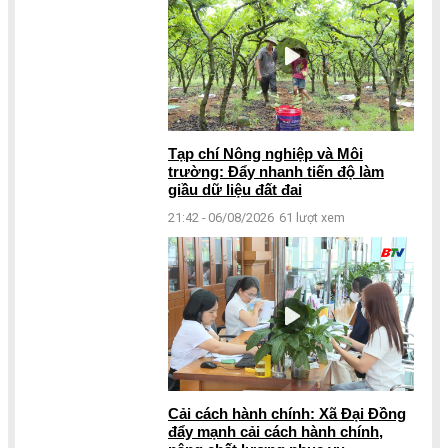
Tạp chí Nông nghiệp và Môi
trường: Đẩy nhanh tiến độ làm
giầu dữ liệu đất đai
21:42 - 06/08/2026
61 lượt xem
Cải cách hành chính: Xã Đại Đồng
đẩy mạnh cải cách hành chính,