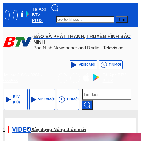
Tải App
BTV
Tìm
PLUS
BÁO VÀ PHÁT THANH, TRUYỀN HÌNH BẮC
NINH
Bac Ninh Newspaper and Radio - Television
VIDEO
MỚI
TIN
MỚI
Hotline: (+84) - 0204 -
Tải App BTV
3555568
PLUS
BTV
VIDEO
MỚI
TIN
MỚI
(CŨ)
VIDEO
Xây dựng Nông thôn mới