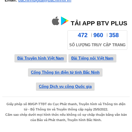
Email:
bacninhdigital@bacninhtv.vn
TẢI APP BTV PLUS
472
960
358
SỐ LƯỢNG TRUY CẬP TRANG
Đài Truyền hình Việt Nam
Đài Tiếng nói Việt Nam
Cổng Thông tin điện tử tỉnh Bắc Ninh
Cổng Dịch vụ công Quốc gia
Giấy phép số 80/GP-TTĐT do Cục Phát thanh, Truyền hình và Thông tin điện
tử - Bộ Thông tin và Truyền thông cấp ngày 25/5/2022.
Cấm sao chép dưới mọi hình thức nếu không có sự chấp thuận bằng văn bản
của Báo và Phát thanh, Truyền hình Bắc Ninh.