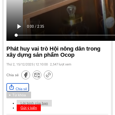
Phát huy vai trò Hội nông dân trong
xây dựng sản phẩm Ocop
Thứ 2, 15/12/2025 | 12:10:00
2,547
lượt xem
Chia sẻ
Chia sẻ
Từ khóa
Lời bình của bạn
Gửi ý kiến