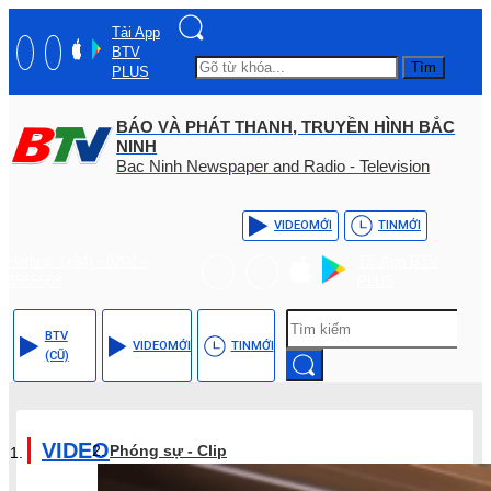
Tải App
BTV
Tìm
PLUS
BÁO VÀ PHÁT THANH, TRUYỀN HÌNH BẮC
NINH
Bac Ninh Newspaper and Radio - Television
VIDEO
MỚI
TIN
MỚI
Hotline: (+84) - 0204 -
Tải App BTV
3555568
PLUS
BTV
VIDEO
MỚI
TIN
MỚI
(CŨ)
VIDEO
Phóng sự - Clip