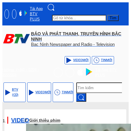
Tải App
BTV
Tìm
PLUS
BÁO VÀ PHÁT THANH, TRUYỀN HÌNH BẮC
NINH
Bac Ninh Newspaper and Radio - Television
VIDEO
MỚI
TIN
MỚI
Hotline: (+84) - 0204 -
Tải App BTV
3555568
PLUS
BTV
VIDEO
MỚI
TIN
MỚI
(CŨ)
VIDEO
Giới thiệu phim