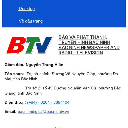
Desktop
Về đầu trang
BÁO VÀ PHÁT THANH,
TRUYỀN HÌNH BẮC NINH
BAC NINH NEWSPAPER AND
RADIO - TELEVISION
Giám đốc: Nguyễn Trung Hiền
Tòa soạn:
Trụ sở chính: Đường Võ Nguyên Giáp, phường Đa
Mai, tỉnh Bắc Ninh.
Trụ sở 2: số 49 Đường Nguyễn Văn Cừ, phường Bắc
Giang, tỉnh Bắc Ninh
Điện thoại:
(+84) - 0204 - 3854404
Email:
bacninhdigital@bacninhtv.vn