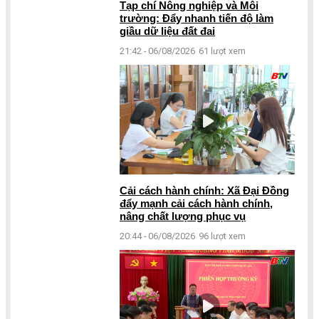
Tạp chí Nông nghiệp và Môi
trường: Đẩy nhanh tiến độ làm
giầu dữ liệu đất đai
21:42 - 06/08/2026
61 lượt xem
Cải cách hành chính: Xã Đại Đồng
đẩy mạnh cải cách hành chính,
nâng chất lượng phục vụ
20:44 - 06/08/2026
96 lượt xem