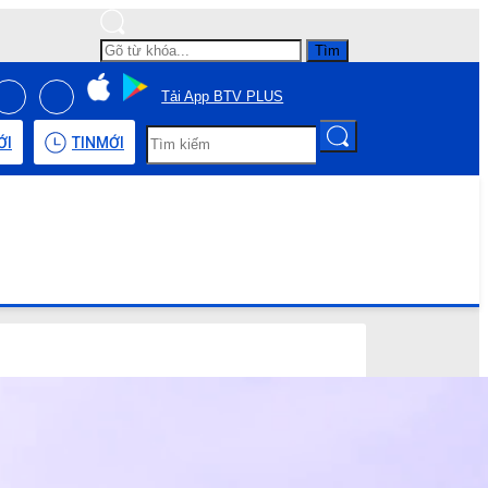
Tìm
Tải App BTV PLUS
ỚI
TIN
MỚI