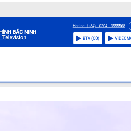
Hotline: (+84) - 0204 - 3555568
HÌNH BẮC NINH
 Television
BTV (CŨ)
VIDEO
M