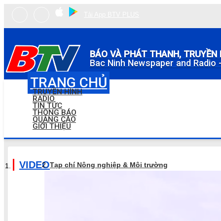
Tải App BTV PLUS
BÁO VÀ PHÁT THANH, TRUYỀN 
Bac Ninh Newspaper and Radio -
TRANG CHỦ
TRUYỀN HÌNH
RADIO
TIN TỨC
THÔNG BÁO
QUẢNG CÁO
GIỚI THIỆU
VIDEO
Tạp chí Nông nghiệp & Môi trường