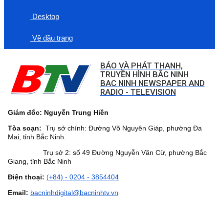
Desktop
Về đầu trang
BÁO VÀ PHÁT THANH,
TRUYỀN HÌNH BẮC NINH
BAC NINH NEWSPAPER AND
RADIO - TELEVISION
Giám đốc: Nguyễn Trung Hiền
Tòa soạn:
Trụ sở chính: Đường Võ Nguyên Giáp, phường Đa
Mai, tỉnh Bắc Ninh.
Trụ sở 2: số 49 Đường Nguyễn Văn Cừ, phường Bắc
Giang, tỉnh Bắc Ninh
Điện thoại:
(+84) - 0204 - 3854404
Email:
bacninhdigital@bacninhtv.vn