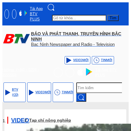
Tải App
BTV
Tìm
PLUS
BÁO VÀ PHÁT THANH, TRUYỀN HÌNH BẮC
NINH
Bac Ninh Newspaper and Radio - Television
VIDEO
MỚI
TIN
MỚI
Hotline: (+84) - 0204 -
Tải App BTV
3555568
PLUS
BTV
VIDEO
MỚI
TIN
MỚI
(CŨ)
VIDEO
Tạp chí nông nghiệp