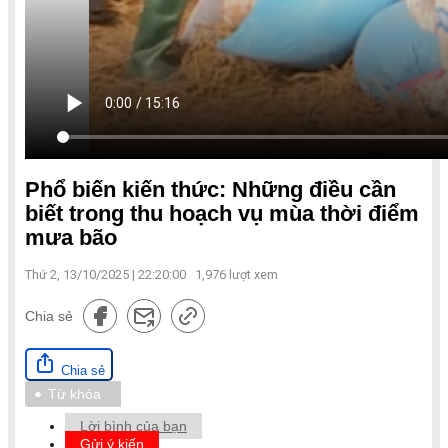
Phổ biến kiến thức: Những điều cần
biết trong thu hoạch vụ mùa thời điểm
mưa bão
Thứ 2, 13/10/2025 | 22:20:00
1,976
lượt xem
Chia sẻ
Chia sẻ
Từ khóa
Lời bình của bạn
Gửi ý kiến