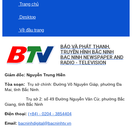
Trang chủ
Desktop
Về đầu trang
BÁO VÀ PHÁT THANH,
TRUYỀN HÌNH BẮC NINH
BAC NINH NEWSPAPER AND
RADIO - TELEVISION
Giám đốc: Nguyễn Trung Hiền
Tòa soạn:
Trụ sở chính: Đường Võ Nguyên Giáp, phường Đa
Mai, tỉnh Bắc Ninh.
Trụ sở 2: số 49 Đường Nguyễn Văn Cừ, phường Bắc
Giang, tỉnh Bắc Ninh
Điện thoại:
(+84) - 0204 - 3854404
Email:
bacninhdigital@bacninhtv.vn