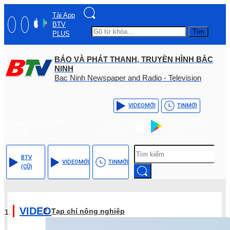
Tải App
BTV
Tìm
PLUS
BÁO VÀ PHÁT THANH, TRUYỀN HÌNH BẮC
NINH
Bac Ninh Newspaper and Radio - Television
VIDEO
MỚI
TIN
MỚI
Hotline: (+84) - 0204 -
Tải App BTV
3555568
PLUS
BTV
VIDEO
MỚI
TIN
MỚI
(CŨ)
VIDEO
Tạp chí nông nghiệp