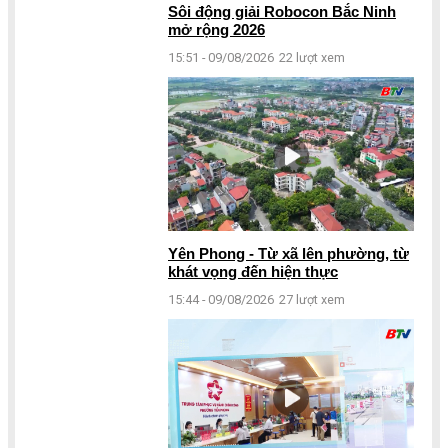
Sôi động giải Robocon Bắc Ninh
mở rộng 2026
15:51 - 09/08/2026
22 lượt xem
Yên Phong - Từ xã lên phường, từ
khát vọng đến hiện thực
15:44 - 09/08/2026
27 lượt xem