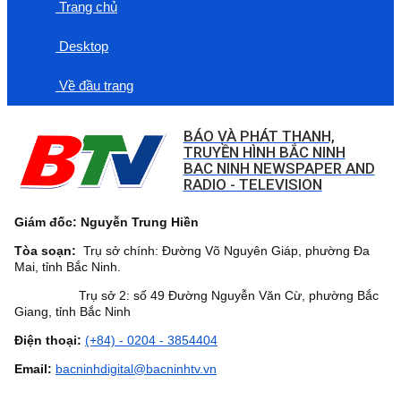
Trang chủ
Desktop
Về đầu trang
BÁO VÀ PHÁT THANH,
TRUYỀN HÌNH BẮC NINH
BAC NINH NEWSPAPER AND
RADIO - TELEVISION
Giám đốc: Nguyễn Trung Hiền
Tòa soạn:
Trụ sở chính: Đường Võ Nguyên Giáp, phường Đa
Mai, tỉnh Bắc Ninh.
Trụ sở 2: số 49 Đường Nguyễn Văn Cừ, phường Bắc
Giang, tỉnh Bắc Ninh
Điện thoại:
(+84) - 0204 - 3854404
Email:
bacninhdigital@bacninhtv.vn