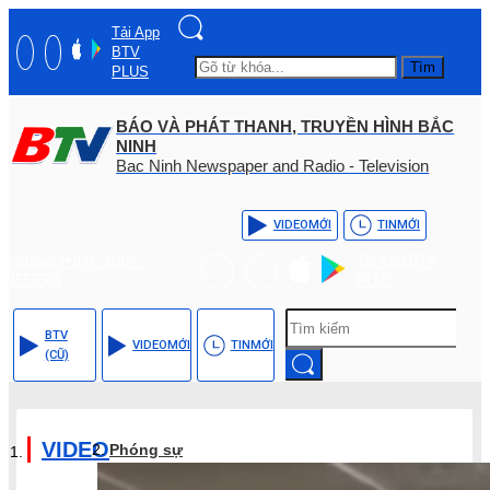
Tải App
BTV
Tìm
PLUS
BÁO VÀ PHÁT THANH, TRUYỀN HÌNH BẮC
NINH
Bac Ninh Newspaper and Radio - Television
VIDEO
MỚI
TIN
MỚI
Hotline: (+84) - 0204 -
Tải App BTV
3555568
PLUS
BTV
VIDEO
MỚI
TIN
MỚI
(CŨ)
VIDEO
Phóng sự