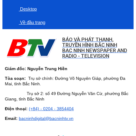
Desktop
Về đầu trang
BÁO VÀ PHÁT THANH,
TRUYỀN HÌNH BẮC NINH
BAC NINH NEWSPAPER AND
RADIO - TELEVISION
Giám đốc: Nguyễn Trung Hiền
Tòa soạn:
Trụ sở chính: Đường Võ Nguyên Giáp, phường Đa
Mai, tỉnh Bắc Ninh.
Trụ sở 2: số 49 Đường Nguyễn Văn Cừ, phường Bắc
Giang, tỉnh Bắc Ninh
Điện thoại:
(+84) - 0204 - 3854404
Email:
bacninhdigital@bacninhtv.vn