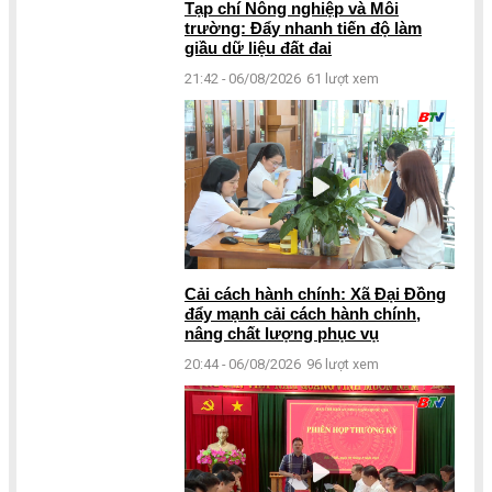
Tạp chí Nông nghiệp và Môi
trường: Đẩy nhanh tiến độ làm
giầu dữ liệu đất đai
21:42 - 06/08/2026
61 lượt xem
Cải cách hành chính: Xã Đại Đồng
đẩy mạnh cải cách hành chính,
nâng chất lượng phục vụ
20:44 - 06/08/2026
96 lượt xem