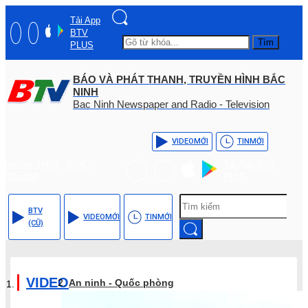
Tải App
BTV
Tìm
PLUS
BÁO VÀ PHÁT THANH, TRUYỀN HÌNH BẮC
NINH
Bac Ninh Newspaper and Radio - Television
VIDEO
MỚI
TIN
MỚI
Hotline: (+84) - 0204 -
Tải App BTV
3555568
PLUS
BTV
VIDEO
MỚI
TIN
MỚI
(CŨ)
VIDEO
An ninh - Quốc phòng