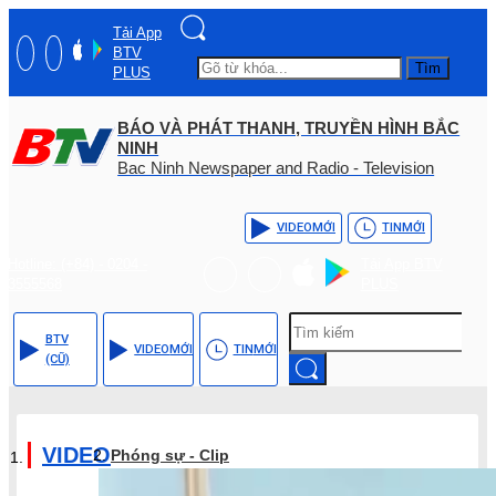
Tải App
BTV
Tìm
PLUS
BÁO VÀ PHÁT THANH, TRUYỀN HÌNH BẮC
NINH
Bac Ninh Newspaper and Radio - Television
VIDEO
MỚI
TIN
MỚI
Hotline: (+84) - 0204 -
Tải App BTV
3555568
PLUS
BTV
VIDEO
MỚI
TIN
MỚI
(CŨ)
VIDEO
Phóng sự - Clip