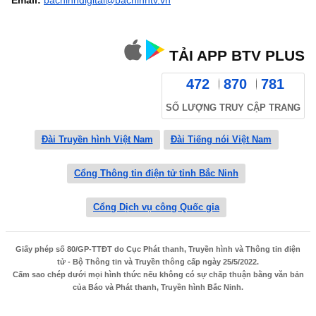
Email:
bacninhdigital@bacninhtv.vn
TẢI APP BTV PLUS
472
870
781
SỐ LƯỢNG TRUY CẬP TRANG
Đài Truyền hình Việt Nam
Đài Tiếng nói Việt Nam
Cổng Thông tin điện tử tỉnh Bắc Ninh
Cổng Dịch vụ công Quốc gia
Giấy phép số 80/GP-TTĐT do Cục Phát thanh, Truyền hình và Thông tin điện
tử - Bộ Thông tin và Truyền thông cấp ngày 25/5/2022.
Cấm sao chép dưới mọi hình thức nếu không có sự chấp thuận bằng văn bản
của Báo và Phát thanh, Truyền hình Bắc Ninh.