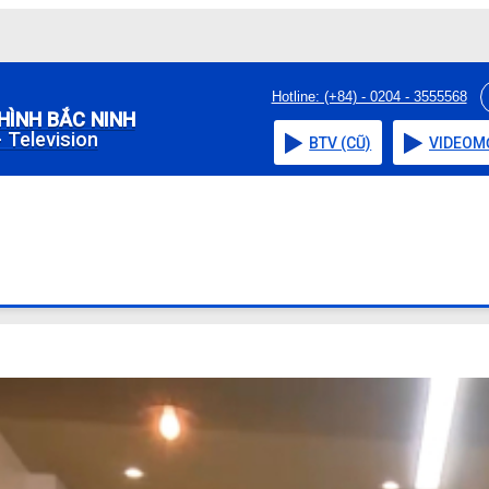
Hotline: (+84) - 0204 - 3555568
HÌNH BẮC NINH
 Television
BTV (CŨ)
VIDEO
M