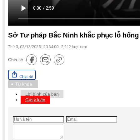
Sở Tư pháp Bắc Ninh khắc phục lỗ hổng
Thứ 3, 02/12/2025 | 20:34:00
2,212
lượt xem
Chia sẻ
Chia sẻ
Từ khóa
Lời bình của bạn
Gửi ý kiến