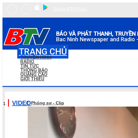
Tải App BTV PLUS
BÁO VÀ PHÁT THANH, TRUYỀN 
Bac Ninh Newspaper and Radio -
TRANG CHỦ
TRUYỀN HÌNH
RADIO
TIN TỨC
THÔNG BÁO
QUẢNG CÁO
GIỚI THIỆU
VIDEO
Phóng sự - Clip