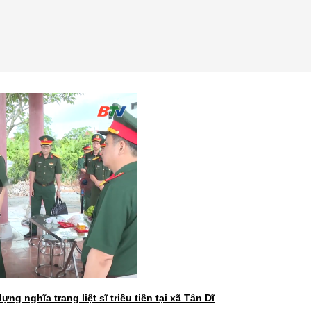
ng nghĩa trang liệt sĩ triều tiên tại xã Tân Dĩ