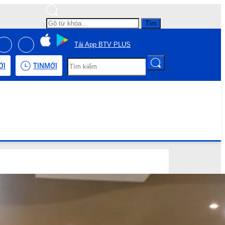
Tìm
Tải App BTV PLUS
ỚI
TIN
MỚI