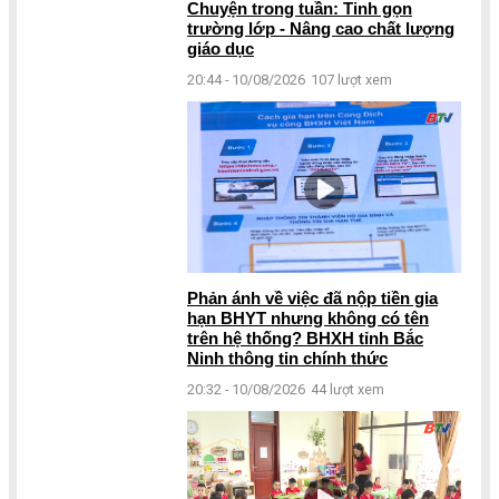
Chuyện trong tuần: Tinh gọn
trường lớp - Nâng cao chất lượng
giáo dục
20:44 - 10/08/2026
107 lượt xem
Phản ánh về việc đã nộp tiền gia
hạn BHYT nhưng không có tên
trên hệ thống? BHXH tỉnh Bắc
Ninh thông tin chính thức
20:32 - 10/08/2026
44 lượt xem