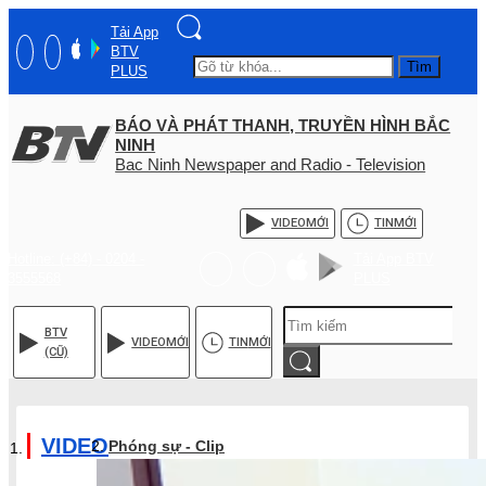
Tải App
BTV
Tìm
PLUS
BÁO VÀ PHÁT THANH, TRUYỀN HÌNH BẮC
NINH
Bac Ninh Newspaper and Radio - Television
VIDEO
MỚI
TIN
MỚI
Hotline: (+84) - 0204 -
Tải App BTV
3555568
PLUS
BTV
VIDEO
MỚI
TIN
MỚI
(CŨ)
VIDEO
Phóng sự - Clip