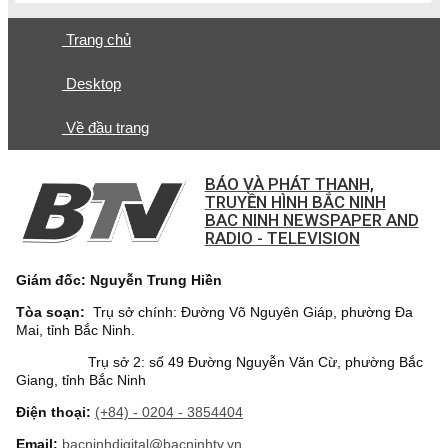
Trang chủ
Desktop
Về đầu trang
BÁO VÀ PHÁT THANH,
TRUYỀN HÌNH BẮC NINH
BAC NINH NEWSPAPER AND
RADIO - TELEVISION
Giám đốc: Nguyễn Trung Hiền
Tòa soạn:
Trụ sở chính: Đường Võ Nguyên Giáp, phường Đa
Mai, tỉnh Bắc Ninh.
Trụ sở 2: số 49 Đường Nguyễn Văn Cừ, phường Bắc
Giang, tỉnh Bắc Ninh
Điện thoại:
(+84) - 0204 - 3854404
Email:
bacninhdigital@bacninhtv.vn