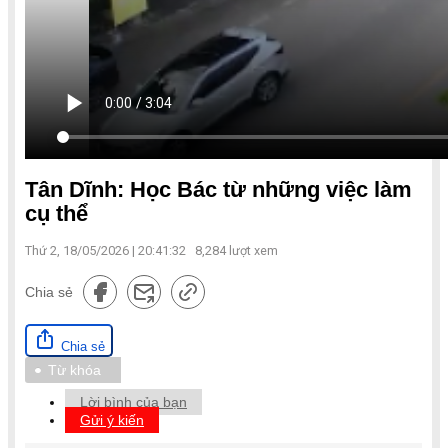
Tân Dĩnh: Học Bác từ những việc làm
cụ thể
Thứ 2, 18/05/2026 | 20:41:32
8,284
lượt xem
Chia sẻ
Chia sẻ
Từ khóa
Lời bình của bạn
Gửi ý kiến