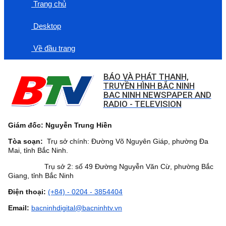
Trang chủ
Desktop
Về đầu trang
BÁO VÀ PHÁT THANH,
TRUYỀN HÌNH BẮC NINH
BAC NINH NEWSPAPER AND
RADIO - TELEVISION
Giám đốc: Nguyễn Trung Hiền
Tòa soạn:
Trụ sở chính: Đường Võ Nguyên Giáp, phường Đa
Mai, tỉnh Bắc Ninh.
Trụ sở 2: số 49 Đường Nguyễn Văn Cừ, phường Bắc
Giang, tỉnh Bắc Ninh
Điện thoại:
(+84) - 0204 - 3854404
Email:
bacninhdigital@bacninhtv.vn