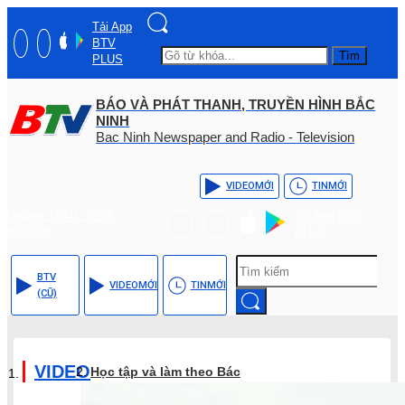
Tải App
BTV
Tìm
PLUS
BÁO VÀ PHÁT THANH, TRUYỀN HÌNH BẮC
NINH
Bac Ninh Newspaper and Radio - Television
VIDEO
MỚI
TIN
MỚI
Hotline: (+84) - 0204 -
Tải App BTV
3555568
PLUS
BTV
VIDEO
MỚI
TIN
MỚI
(CŨ)
VIDEO
Học tập và làm theo Bác