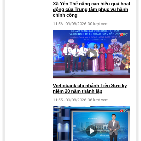
Xã Yên Thế nâng cao hiệu quả hoạt
động của Trung tâm phục vụ hành
chính công
11:56 - 09/08/2026
30 lượt xem
Vietinbank chi nhánh Tiên Sơn kỷ
niệm 20 năm thành lập
11:55 - 09/08/2026
36 lượt xem