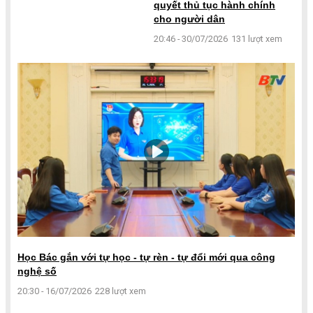
quyết thủ tục hành chính
cho người dân
20:46 - 30/07/2026
131 lượt xem
Học Bác gắn với tự học - tự rèn - tự đổi mới qua công
nghệ số
20:30 - 16/07/2026
228 lượt xem