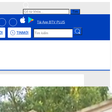
Tìm
Tải App BTV PLUS
ỚI
TIN
MỚI