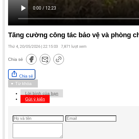
Tăng cường công tác bảo vệ và phòng c
Thứ 4, 20/05/2026 | 22:15:03
7,871
lượt xem
Chia sẻ
Chia sẻ
Từ khóa
Lời bình của bạn
Gửi ý kiến