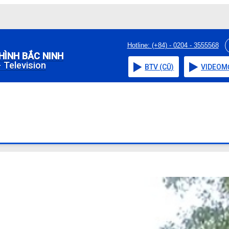
Hotline: (+84) - 0204 - 3555568
HÌNH BẮC NINH
 Television
BTV (CŨ)
VIDEO
M