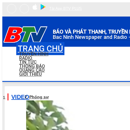
Tải App BTV PLUS
BÁO VÀ PHÁT THANH, TRUYỀN 
Bac Ninh Newspaper and Radio -
TRANG CHỦ
TRUYỀN HÌNH
RADIO
TIN TỨC
THÔNG BÁO
QUẢNG CÁO
GIỚI THIỆU
VIDEO
Phóng sự